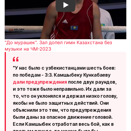
Смотреть видео YouTube
"До мурашек". Зал допел гимн Казахстана без
музыки на ЧМ-2023
"У нас было с узбекистанцами шесть боев:
по победам - 3:3. Камшыбеку Кункабаеву
дали предупреждения
после двух раундов,
и это тоже было неправильно. Их дали за
то, что он уклонялся и держал низко голову,
якобы не было защитных действий. Они
объяснили это тем, что предупреждения
были даны за опасное движение головой.
Если Камшыбек отработал весь бой, как в