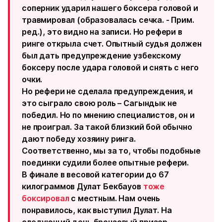
соперник ударил нашего боксера головой и
травмировал (образовалась сечка. - Прим.
ред.), это видно на записи. Но рефери в
ринге открыла счет. Опытный судья должен
был дать предупреждение узбекскому
боксеру после удара головой и снять с него
очки.
Но рефери не сделала предупреждения, и
это сыграло свою роль – Сагындык не
победил. Но по мнению специалистов, он и
не проиграл. За такой близкий бой обычно
дают победу хозяину ринга.
Соответственно, мы за то, чтобы подобные
поединки судили более опытные рефери.
В финале в весовой категории до 67
килограммов Дулат Бекбауов
тоже
боксировал
с местным. Нам очень
понравилось, как выступил Дулат. На