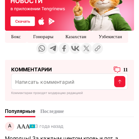
Бокс
Гонорары
Казахстан
Узбекистан
КОММЕНТАРИИ
11
Комментарии проходят модерацию редакцией
Популярные
Последние
A
AAA
3 года назад
Молодцы! За каждым центом кровь и пот, а