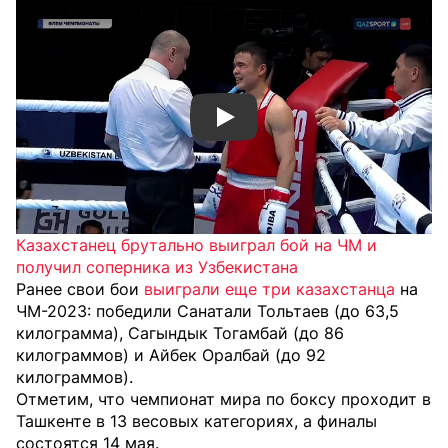
Смотреть видео YouTube
Казахстанец брутально выиграл бой на ЧМ и
получил соперника из Узбекистана
Ранее свои бои
выиграли еще три казахстанца
на
ЧМ-2023: победили Санатали Тольтаев (до 63,5
килограмма), Сагындык Тогамбай (до 86
килограммов) и Айбек Оралбай (до 92
килограммов).
Отметим, что чемпионат мира по боксу проходит в
Ташкенте в 13 весовых категориях, а финалы
состоятся 14 мая.