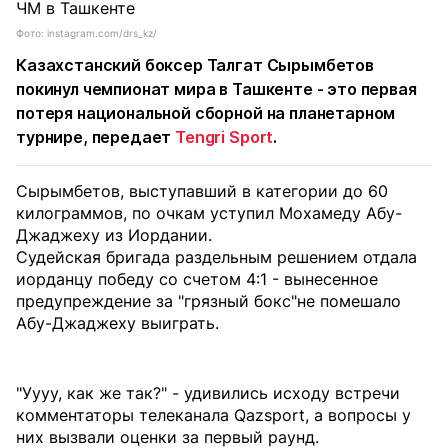
Фото: instagram.com/drs_kz/
Казахстанский боксер Талгат Сырымбетов
покинул чемпионат мира в Ташкенте - это первая
потеря национальной сборной на планетарном
турнире, передает
Tengri Sport
.
Сырымбетов, выступавший в категории до 60
килограммов, по очкам уступил Мохамеду Абу-
Джаджеху из Иордании.
Судейская бригада раздельным решением отдала
иорданцу победу со счетом 4:1 - вынесенное
предупреждение за "грязный бокс"не помешало
Абу-Джаджеху выиграть.
"Уууу, как же так?" - удивились исходу встречи
комментаторы телеканала Qazsport, а вопросы у
них вызвали оценки за первый раунд.