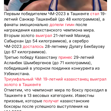
Первым победителем ЧМ-2023 в Ташкенте
стал
19-
летний Санжар Ташкенбай (до 48 килограммов), а
фанаты эмоционально
допели гимн
после
награждения казахстанского чемпиона мира.
Вторым золото
выиграл
21-летний Махмуд
Сабырхан (до 54 килограммов), а серебро
ЧМ-2023
досталось
28-летнему Дулату Бекбауову
(до 67 килограммов).
Третью победу Казахстану
принес
29-летний
Асланбек Шымбергенов (до 71 килограмма),
победивший в упорном поединке конкурента из
Узбекистана.
Триумфальный ЧМ: 19-летний казахстанец выиграл
золото в Ташкенте
Отметим, что чемпионат мира по боксу проходил в
Ташкенте в 13 весовых категориях. Известны
призовые, которые
получат
казахстанские
боксеры после успешного выступления на