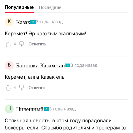
Популярные
Последние
К
Казах
3 года назад
Керемет! Әр қазағым жалғызым!
4
Ответить
Б
Батюшка Казахстан
3 года назад
Керемет, алга Казак елы
4
Ответить
Н
Ничешный
3 года назад
Отличная новость, в этом году порадовали
боксеры если. Спасибо родителям и тренерам за