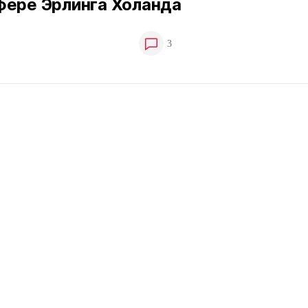
фере Эрлинга Холанда
3