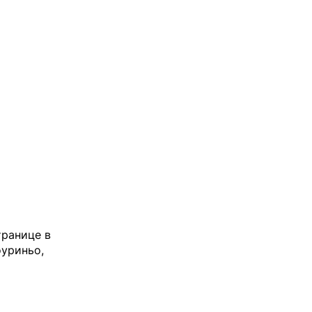
транице в
оуриньо,