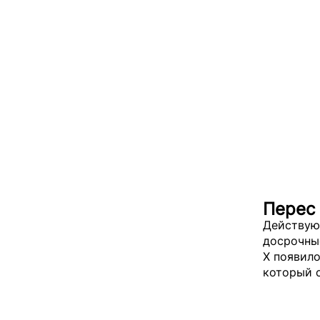
Перес
Действую
досрочные
X появил
который с