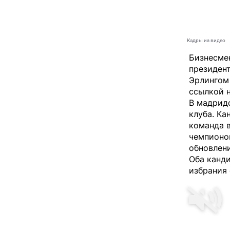
Кадры из видео
Бизнесмен
президен
Эрлингом
ссылкой н
В мадридс
клуба. Ка
команда в
чемпионов
обновлен
Оба канди
избрания 