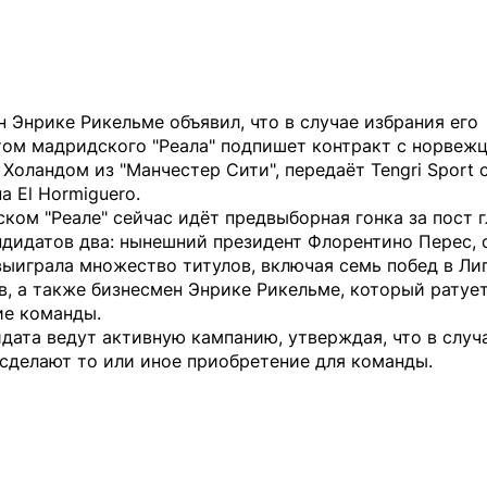
 Энрике Рикельме объявил, что в случае избрания его
том мадридского "Реала" подпишет контракт с норвеж
 Холандом из "Манчестер Сити", передаёт
Tengri Sport
с
а El Hormiguero.
ком "Реале" сейчас идёт предвыборная гонка за пост 
ндидатов два: нынешний президент Флорентино Перес,
ыиграла множество титулов, включая семь побед в Ли
, а также бизнесмен Энрике Рикельме, который ратует
ие команды.
дата ведут активную кампанию, утверждая, что в случ
сделают то или иное приобретение для команды.