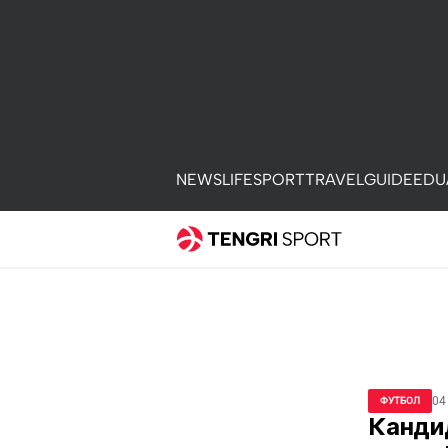
NEWS
LIFE
SPORT
TRAVEL
GUIDE
EDU
04
ФУТБОЛ
Кандид