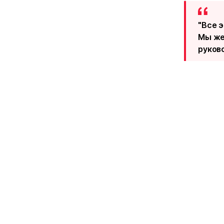
"Все 
Мы же
руков