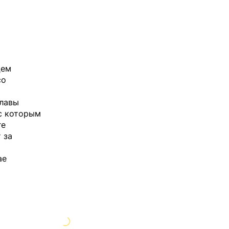
цем
о
главы
 с которым
ге
 за
ае