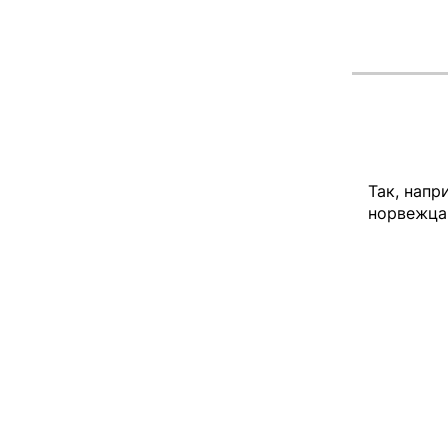
Так, напр
норвежца