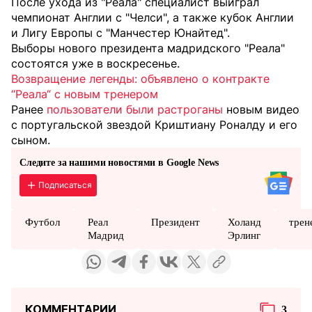
После ухода из "Реала" специалист выиграл
чемпионат Англии с "Челси", а также кубок Англии
и Лигу Европы с "Манчестер Юнайтед".
Выборы нового президента мадридского "Реала"
состоятся уже в воскресенье.
Возвращение легенды: объявлено о контракте
“Реала“ с новым тренером
Ранее
пользователи были растроганы
новым видео
с португальской звездой Криштиану Роналду и его
сыном.
Следите за нашими новостями в Google News
Подписаться
Футбол
Реал
Президент
Холанд
трен
Мадрид
Эрлинг
КОММЕНТАРИИ
3