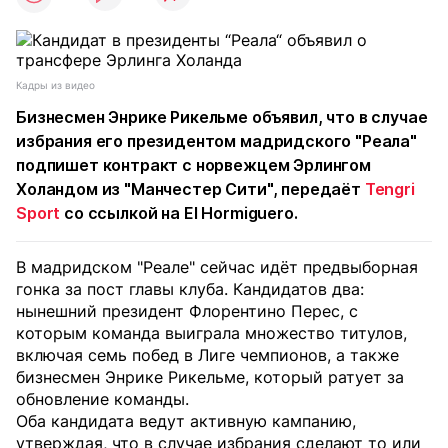
Кадры из видео
Бизнесмен Энрике Рикельме объявил, что в случае
избрания его президентом мадридского "Реала"
подпишет контракт с норвежцем Эрлингом
Холандом из "Манчестер Сити", передаёт
Tengri
Sport
со ссылкой на El Hormiguero.
В мадридском "Реале" сейчас идёт предвыборная
гонка за пост главы клуба. Кандидатов два:
нынешний президент Флорентино Перес, с
которым команда выиграла множество титулов,
включая семь побед в Лиге чемпионов, а также
бизнесмен Энрике Рикельме, который ратует за
обновление команды.
Оба кандидата ведут активную кампанию,
утверждая, что в случае избрания сделают то или