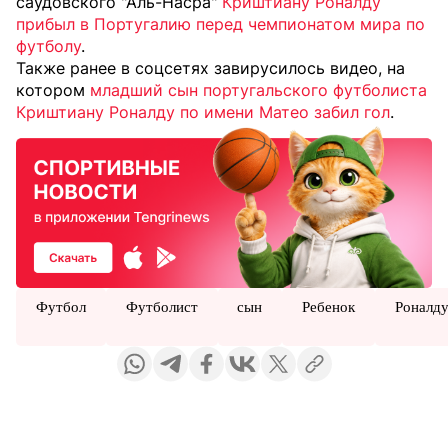
саудовского "Аль-Насра"
Криштиану Роналду
прибыл в Португалию перед чемпионатом мира по
футболу
.
Также ранее в соцсетях завирусилось видео, на
котором
младший сын португальского футболиста
Криштиану Роналду по имени Матео забил гол
.
Футбол
Футболист
сын
Ребенок
Роналд