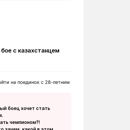
Вокруг света
Образование
Путевые
Учебные
заметки
заведения
Маршруты
ты
Заилийского
Алатау
 бое с казахстанцем
Светлая тема
ыйти на поединок с 28-летним
Мы в социальных сетях
дый боец хочет стать
м.
тать чемпионом?!
то зачем, какой в этом