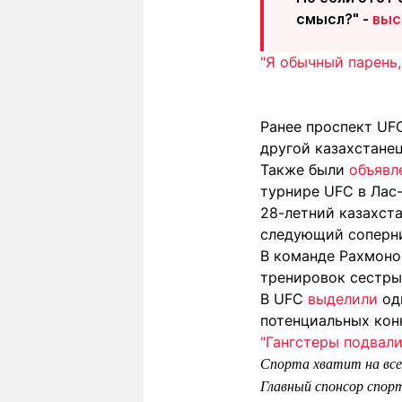
смысл?" -
выс
"Я обычный парень,
Ранее проспект UF
другой казахстане
Также были
объявл
турнире UFC в Лас-
28-летний казахст
следующий соперн
В команде Рахмоно
тренировок сестры
В UFC
выделили
од
потенциальных кон
"Гангстеры подвали
Спорта хватит на все
Главный спонсор спор