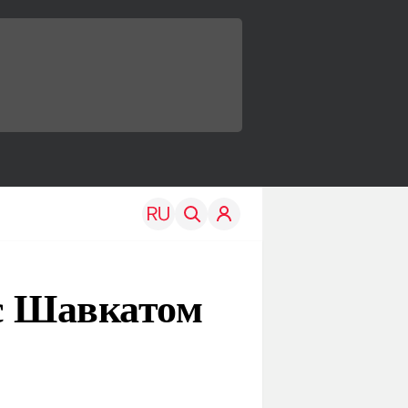
 с Шавкатом
TRAVEL
EDU
Моя страна
Новости