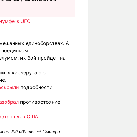
риумфе в UFC
мешанных единоборствах. А
 поединком.
елумом: их бой пройдет на
ить карьеру, а его
ие.
аскрыли
подробности
азобрал
противостояние
ахстанцев в США
м до 200 000 тенге! Смотри