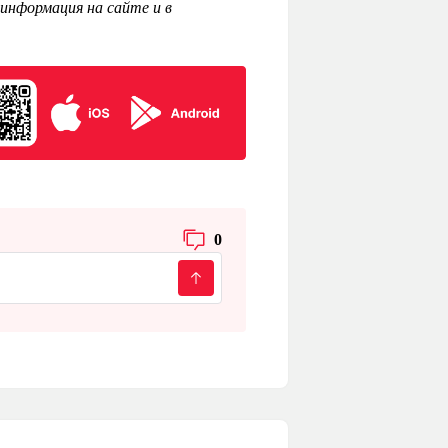
информация на сайте и в
0