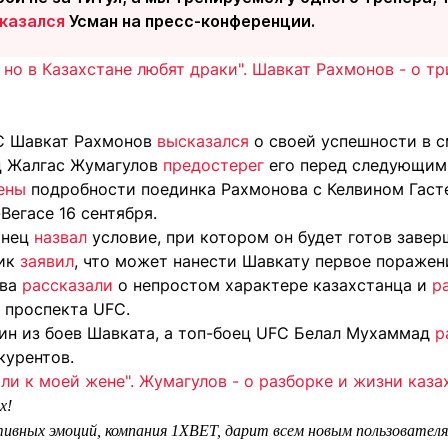
казался
Усман на пресс-конференции.
 но в Казахстане любят драки". Шавкат Рахмонов - о т
C Шавкат Рахмонов
высказался
о своей успешности в с
ц Жалгас Жумагулов
предостерег
его перед следующим
ены
подробности поединка Рахмонова с Келвином Гаст
Вегасе 16 сентября.
анец
назвал
условие, при котором он будет готов заверш
ик
заявил
, что может нанести Шавкату первое поражен
ва
рассказали
о непростом характере казахстанца и
р
 проспекта UFC.
ин из боев Шавката, а топ-боец UFC Белал Мухаммад
р
курентов.
ли к моей жене". Жумагулов - о разборке и жизни каз
х!
тивных эмоций, компания 1XBET, дарит всем новым пользователя