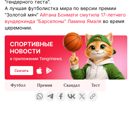
"гендерного теста".
А лучшая футболистка мира по версии премии
"Золотой мяч"
Айтана Бонмати смутила 17-летнего
вундеркинда "Барселоны" Ламина Ямаля
во время
церемонии.
Футбол
Премия
Скандал
Тест