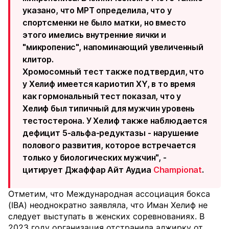
указано, что МРТ определила, что у
спортсменки не было матки, но вместо
этого имелись внутренние яички и
"микропенис", напоминающий увеличенный
клитор.
Хромосомный тест также подтвердил, что
у Хелиф имеется кариотип XY, в то время
как гормональный тест показал, что у
Хелиф был типичный для мужчин уровень
тестостерона. У Хелиф также наблюдается
дефицит 5-альфа-редуктазы - нарушение
полового развития, которое встречается
только у биологических мужчин", -
цитирует Джаффар Айт Аудиа
Championat
.
Отметим, что Международная ассоциация бокса
(IBA) неоднократно заявляла, что Иман Хелиф не
следует выступать в женских соревнованиях. В
2023 году организация отстранила алжирку от