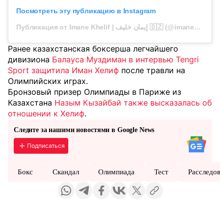
Посмотреть эту публикацию в Instagram
Публикация от Imane Khelif | إيمان خليف 🇩🇿 (@imane_khelif_10)
Ранее казахстанская боксерша легчайшего
дивизиона
Балауса Муздиман в интервью
Tengri
Sport
защитила Иман Хелиф
после травли на
Олимпийских играх.
Бронзовый призер Олимпиады в Париже из
Казахстана
Назым Кызайбай также высказалась об
отношении к Хелиф
.
Следите за нашими новостями в Google News
Подписаться
Бокс
Скандал
Олимпиада
Тест
Расследо