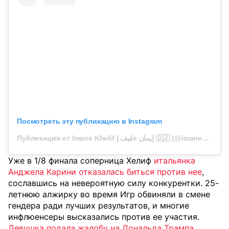
Посмотреть эту публикацию в Instagram
Публикация от Imane Khelif | إيمان خليف 🇩🇿 (@imane_khelif_10)
Уже в 1/8 финала соперница Хелиф
итальянка
Анджела Карини отказалась биться против нее
,
сославшись на невероятную силу конкурентки. 25-
летнюю алжирку во время Игр обвиняли в смене
гендера ради лучших результатов, и многие
инфлюенсеры высказались против ее участия.
Девушка подала жалобу на Дональда Трампа,