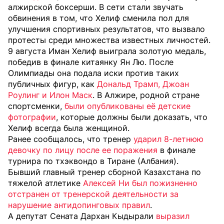
алжирской боксерши. В сети стали звучать
обвинения в том, что Хелиф сменила пол для
улучшения спортивных результатов, что вызвало
протесты среди множества известных личностей.
9 августа Иман Хелиф выиграла золотую медаль,
победив в финале китаянку Ян Лю. После
Олимпиады она подала иски против таких
публичных фигур, как
Дональд Трамп, Джоан
Роулинг и Илон Маск
. В Алжире, родной стране
спортсменки,
были опубликованы её детские
фотографии
, которые должны были доказать, что
Хелиф всегда была женщиной.
Ранее сообщалось, что тренер
ударил 8-летнюю
девочку по лицу после ее поражения
в финале
турнира по тхэквондо в Тиране (Албания).
Бывший главный тренер сборной Казахстана по
тяжелой атлетике
Алексей Ни был пожизненно
отстранен от тренерской деятельности за
нарушение антидопинговых правил
.
А депутат Сената Дархан Кыдырали
выразил