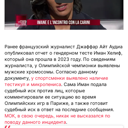
Ранее французский журналист Джаффар Айт Аудиа
опубликовал отчет о гендерном тесте Иман Хелиф,
который она прошла в 2023 году. По сведениям
журналиста, у Олимпийской
чемпионки выявлены
мужские хромосомы. Согласно данному
документу,
у спортсменки выявлено наличие
тестикул и микропениса
. Сама Иман подала
судебный иск против лиц, которые
комментировали ее ситуацию во время
Олимпийских игр в Париже, а также готовит
судебный иск в ответ на последние сообщения.
МОК, в свою очередь, никак не высказался по
поводу данного инцидента
.