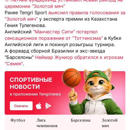
церемонии "Золотой мяч"
Ранее Tengri Sport
выяснил правила голосования за
"Золотой мяч"
у эксперта премии из Казахстана
Гения Тулегенова.
Английский
"Манчестер Сити" потерпел
сенсационное поражение от "Тоттенхэма"
в Кубке
Английской лиги и покинул розыгрыш турнира.
А форвард сборной Бразилии и экс-звезда
"Барселоны"
Неймар Жуниор обратился к игрокам
"Семея"
.
Футбол
Лига
Барселона
Золотой
чемпионов
мяч