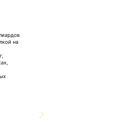
лиардов
лкой на
г,
ах,
ных