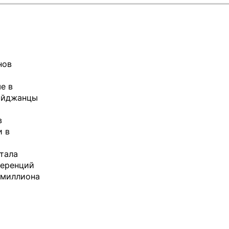
нов
т
е в
байджанцы
в
и в
тала
ференций
4 миллиона