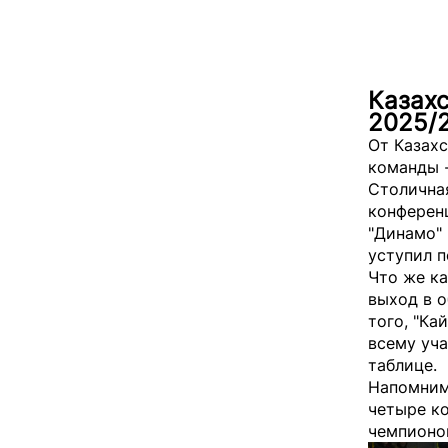
Казахс
2025/
От Казахс
команды -
Столична
конференц
"Динамо" 
уступил п
Что же ка
выход в о
того, "Ка
всему уча
таблице.
Напомним,
четыре ко
чемпионов