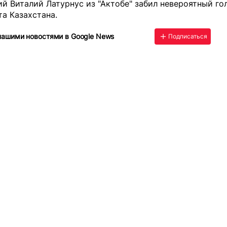
ий Виталий Латурнус из "Актобе"
забил невероятный го
а Казахстана.
нашими новостями в Google News
Подписаться