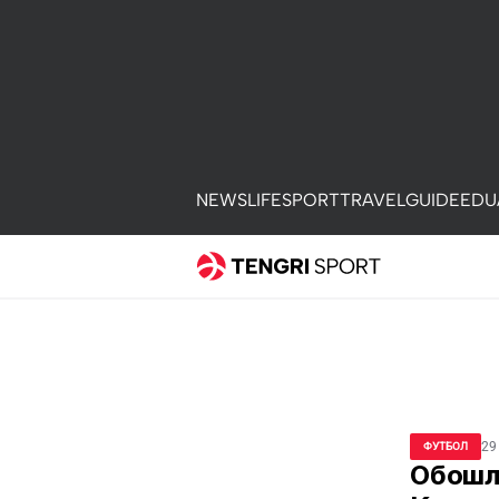
NEWS
LIFE
SPORT
TRAVEL
GUIDE
EDU
29
ФУТБОЛ
Обошли