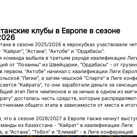
танские клубы в Европе в сезоне
2026
тана в сезоне 2025/2026 в еврокубках участвовали че
 "Кайрат", "Астана", "Актобе" и "Ордабасы".
я команда выбыла в третьем раунде квалификации Лиг
ий от "Лозанны" из Швейцарии, "Ордабасы" - от грузи
в первом. "Актобе" начинал с квалификации Лиги Европ
ольской "Легии", а затем чешской "Спарте" в Лиге конф
сается "Кайрата", то они заработали деньги за сенсац
бщий этап Лиги чемпионов и за ничью в одном из матч
йрату" досталась часть средств, которые распределяю
стниками общего этапа в зависимости от места в итог
 что в сезоне 2026/2027 в Европе также начнут высту
манды из Казахстана - "Кайрат" в квалификации Лиги
, а "Астана", "Тобол" и "Елимай" - в Лиге конференций.