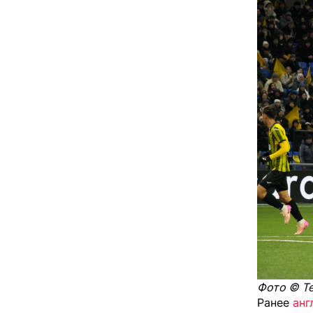
Фото © Te
Ранее
анг