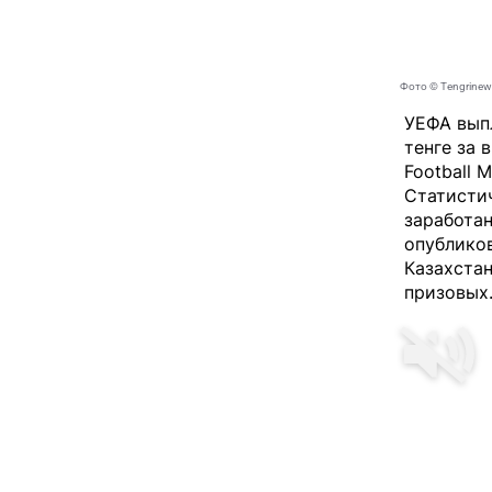
Фото © Tengrinew
УЕФА вып
тенге за 
Football M
Статистич
заработа
опубликов
Казахстан
призовых