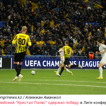
ngrinews.kz / Алимжан Аманжол
лийский "Кристал Пэлас" одержал победу
в Лиге конфе