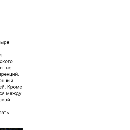
тыре
и
нского
ы, но
еренций.
ионный
ей. Кроме
тся между
овой
пать