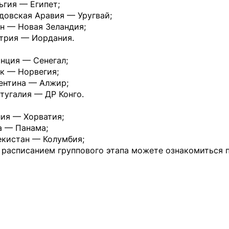
ьгия — Египет;
довская Аравия — Уругвай;
н — Новая Зеландия;
стрия — Иордания.
нция — Сенегал;
к — Норвегия;
гентина — Алжир;
тугалия — ДР Конго.
лия — Хорватия;
а — Панама;
екистан — Колумбия;
 расписанием группового этапа можете ознакомиться 