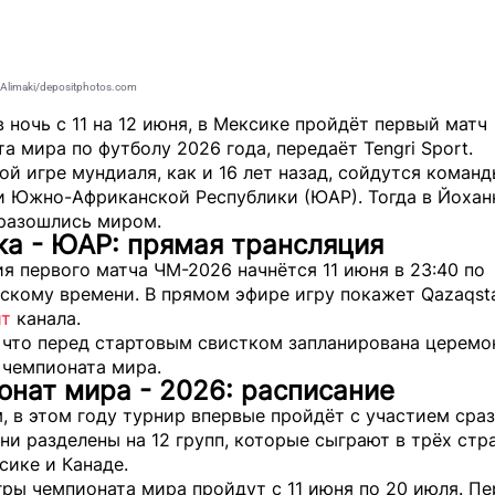
limaki/depositphotos.com
в ночь с 11 на 12 июня, в Мексике пройдёт первый матч
та мира по футболу 2026 года, передаёт
Tengri Sport
.
ой игре мундиаля, как и 16 лет назад, сойдутся коман
и Южно-Африканской Республики (ЮАР). Тогда в Йохан
разошлись миром.
ка - ЮАР: прямая трансляция
я первого матча ЧМ-2026 начнётся 11 июня в 23:40 по
скому времени. В прямом эфире игру покажет Qazaqsta
йт
канала.
 что перед стартовым свистком запланирована церемо
 чемпионата мира.
нат мира - 2026: расписание
 в этом году турнир впервые пройдёт с участием сраз
ни разделены на 12 групп, которые сыграют в трёх стра
сике и Канаде.
гры чемпионата мира пройдут с 11 июня по 20 июля. П