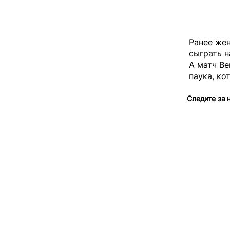
Ранее же
сыграть н
А матч Ве
паука, ко
Следите за 