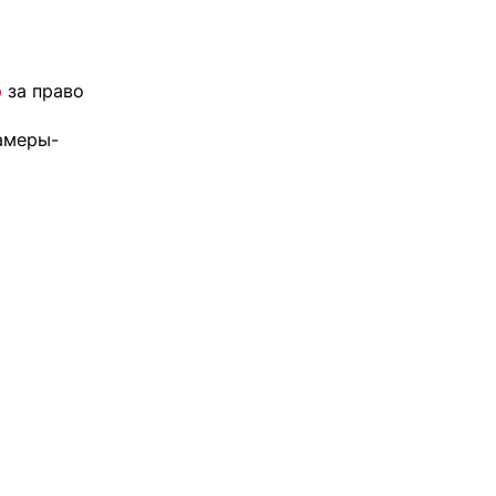
ф
за право
амеры-