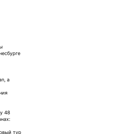
ды
несбурге
n, а
ния
у 48
нах:
ервый тур