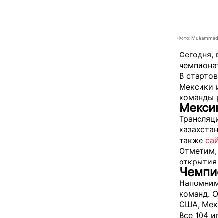
Фото: MuhammadA
Сегодня, 
чемпиона
В стартов
Мексики 
команды 
Мекси
Трансляци
казахстан
также
са
Отметим,
открытия
Чемпио
Напомним,
команд. О
США, Мек
Все 104 и