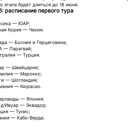
о этапа будет длиться до 18 июня.
: расписание первого тура
ксика — ЮАР;
ная Корея — Чехия.
ада — Босния и Герцеговина;
А — Парагвай;
тралия — Турция.
тар — Швейцария;
азилия — Марокко;
ти — Шотландия;
рмания — Кюрасао.
дерланды — Япония;
-д’Ивуар — Эквадор;
ция — Тунис;
ания — Кабо-Верде.