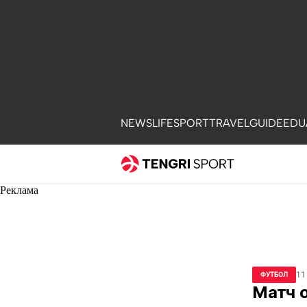
NEWS
LIFE
SPORT
TRAVEL
GUIDE
EDU
Реклама
11
ФУТБОЛ
Матч о