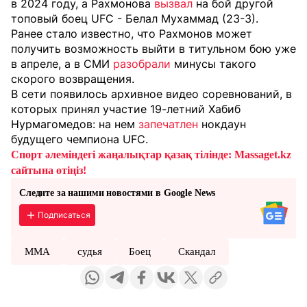
в 2024 году, а
Рахмонова
вызвал
на бой другой
топовый боец UFC - Белал Мухаммад (23-3).
Ранее стало известно, что Рахмонов может
получить возможность выйти в титульном бою уже
в апреле, а в СМИ
разобрали
минусы такого
скорого возвращения.
В сети появилось архивное видео соревнований, в
которых принял участие 19-летний Хабиб
Нурмагомедов: на нем
запечатлен
нокдаун
будущего чемпиона UFC.
Спорт әлеміндегі жаңалықтар қазақ тілінде: Massaget.kz
сайтына өтіңіз!
Следите за нашими новостями в Google News
Подписаться
ММА
судья
Боец
Скандал