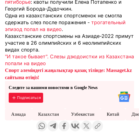
пятиборье
: квоты получили Елена Потапенко и
Георгий Борода-Дудочкин.
Одна из казахстанских спортсменок не смогла
сдержать слез после поражения -
трогательный
эпизод попал на видео
.
Казахстанские спортсмены на Азиаде-2022 примут
участие в 26 олимпийских и 6 неолимпийских
видах спорта.
"И такое бывает". Слезы дзюдоистки из Казахстана
попали на видео
Спорт әлеміндегі жаңалықтар қазақ тілінде: Massaget.kz
сайтына өтіңіз!
Следите за нашими новостями в Google News
Подписаться
Азиада
Казахстан
Узбекистан
Китай
Дз