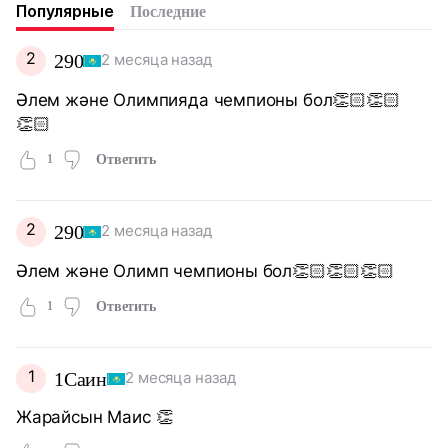
Популярные
Последние
2
290
2 месяца назад
Әлем және Олимпияда чемпионы бол👏🏻👏🏻
👏🏻
1
Ответить
2
290
2 месяца назад
Әлем және Олимп чемпионы бол👏🏻👏🏻👏🏻
1
Ответить
1
1Саин
2 месяца назад
Жарайсын Маис 👏