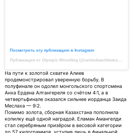
Посмотреть эту публикацию в Instagram
Публикация от Olympic Wrestling (@unitedworldwrestling)
На пути к золотой схватке Алиев
продемонстрировал уверенную борьбу. В
полуфинале он одолел монгольского спортсмена
Анха Ердена Алтангереля со счётом 4:1, а в
четвертьфинале оказался сильнее иорданца Заида
Меслаха — 9:2.
Помимо золота, сборная Казахстана пополнила
копилку ещё одной наградой. Еламан Амангелди
стал серебряным призёром в весовой категории
до 57 килограммов, уступив лишь в финальной