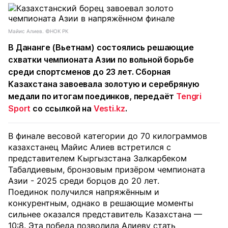
Майис Алиев. ©НОК РК
В Дананге (Вьетнам) состоялись решающие
схватки чемпионата Азии по вольной борьбе
среди спортсменов до 23 лет. Сборная
Казахстана завоевала золотую и серебряную
медали по итогам поединков, передаёт
Tengri
Sport
со ссылкой на
Vesti.kz
.
В финале весовой категории до 70 килограммов
казахстанец Майис Алиев встретился с
представителем Кыргызстана Залкарбеком
Табалдиевым, бронзовым призёром чемпионата
Азии - 2025 среди борцов до 20 лет.
Поединок получился напряжённым и
конкурентным, однако в решающие моменты
сильнее оказался представитель Казахстана —
10:8. Эта победа позволила Алиеву стать