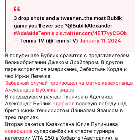
3 drop shots and a tweener...the most Bublik
game you'll ever see ?@BublikAlexander
#AdelaideTennis
pic.twitter.com/4ET7vyCGOb
— Tennis TV (@TennisTV)
January 11, 2024
В полуфинале Бублик сразится с представителем
Великобритании Джеком Дрэйпером. В другой
паре встретятся американец Себастьян Корда и
чех Иржи Легечка.
Забавный случай произошел на матче казахстанца
Александра Бублика: видео
В предыдущем раунде турнира в Аделаиде
Александр Бублик
одержал
волевую победу над
британским теннисистом Даниэлем Эвансом в
трех партиях.
Вторая ракетка Казахстана Юлия Путинцева
совершила
суперкамбэк на старте турнира
категории WTA 250 в Хобарте (Австралия), а