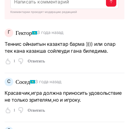
Комментарии проходят модерацию редакцией
Г
Гектор
3 года назад
Теннис ойнаитын казактар барма )))) или олар
тек кана казакша сойлеуди гана биледима.
1
Ответить
С
Сосед
3 года назад
Красавчик,игра должна приносить удовольствие
не только зрителям,но и игроку.
1
Ответить