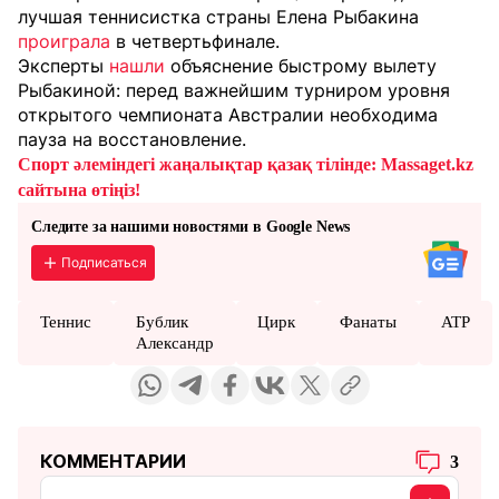
лучшая теннисистка страны Елена Рыбакина
проиграла
в четвертьфинале.
Эксперты
нашли
объяснение быстрому вылету
Рыбакиной: перед важнейшим турниром уровня
открытого чемпионата Австралии необходима
пауза на восстановление.
Спорт әлеміндегі жаңалықтар қазақ тілінде: Massaget.kz
сайтына өтіңіз!
Следите за нашими новостями в Google News
Подписаться
Теннис
Бублик
Цирк
Фанаты
ATP
Александр
КОММЕНТАРИИ
3