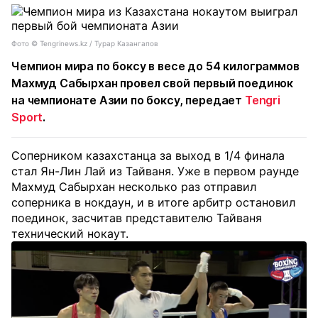
Фото ©️ Tengrinews.kz / Турар Казангапов
Чемпион мира по боксу в весе до 54 килограммов
Махмуд Сабырхан провел свой первый поединок
на чемпионате Азии по боксу, передает
Tengri
Sport
.
Соперником казахстанца за выход в 1/4 финала
стал Ян-Лин Лай из Тайваня. Уже в первом раунде
Махмуд Сабырхан несколько раз отправил
соперника в нокдаун, и в итоге арбитр остановил
поединок, засчитав представителю Тайваня
технический нокаут.