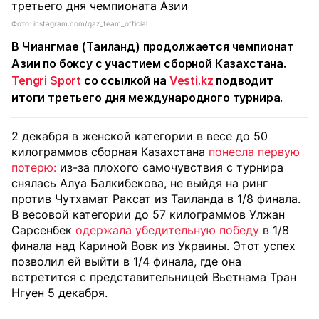
Фото: instagram.com/qaz_team_official
В Чиангмае (Таиланд) продолжается чемпионат
Азии по боксу с участием сборной Казахстана.
Tengri Sport
со ссылкой на
Vesti.kz
подводит
итоги третьего дня международного турнира.
2 декабря в женской категории в весе до 50
килограммов сборная Казахстана
понесла первую
потерю:
из-за плохого самочувствия с турнира
снялась Алуа Балкибекова, не выйдя на ринг
против Чутхамат Раксат из Таиланда в 1/8 финала.
В весовой категории до 57 килограммов Улжан
Сарсенбек
одержала убедительную победу
в 1/8
финала над Кариной Вовк из Украины. Этот успех
позволил ей выйти в 1/4 финала, где она
встретится с представительницей Вьетнама Тран
Нгуен 5 декабря.