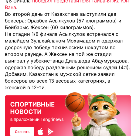
1/8 финала
победил представителя Тайваня Жа Юн
Вана
.
Во второй день от Казахстана выступили два
боксера: Оразбек Асылкулов (57 клограммов) и
Бейбарыс Жексен (60 килограммов).
На стадии 1/8 финала Асылкулов встречался с
малайцем Зульхайланом Мохамадом и одержал
досрочную победу техническим нокаутом во
втором раунде. А Жексен на той же стадии
выиграл у узбекистанца Дильшода Абдумуродова,
одержав победу раздельным решением судей (4:1).
Добавим, Казахстан в мужской сетке заявил
боксеров во всех 13 весовых категориях, а
женской в 12-ти.