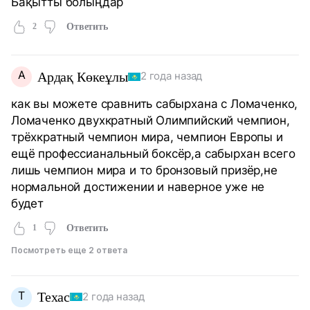
Бақытты болыңдар
2
Ответить
А
Ардақ Көкеұлы
2 года назад
как вы можете сравнить сабырхана с Ломаченко,
Ломаченко двухкратный Олимпийский чемпион,
трёхкратный чемпион мира, чемпион Европы и
ещё профессианальный боксёр,а сабырхан всего
лишь чемпион мира и то бронзовый призёр,не
нормальной достижении и наверное уже не
будет
1
Ответить
Посмотреть еще 2 ответа
Т
Техас
2 года назад