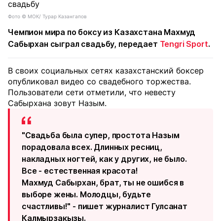
Фото ©️ МОК/ Турар Казангапов
Чемпион мира по боксу из Казахстана Махмуд
Сабырхан сыграл свадьбу, передает
Tengri Sport
.
В своих социальных сетях казахстанский боксер
опубликовал видео со свадебного торжества.
Пользователи сети отметили, что невесту
Сабырхана зовут Назым.
"Свадьба была супер, простота Назым
порадовала всех. Длинных ресниц,
накладных ногтей, как у других, не было.
Все - естественная красота!
Махмуд Сабырхан, брат, ты не ошибся в
выборе жены. Молодцы, будьте
счастливы!" - пишет журналист Гулсанат
Калмырзакызы.