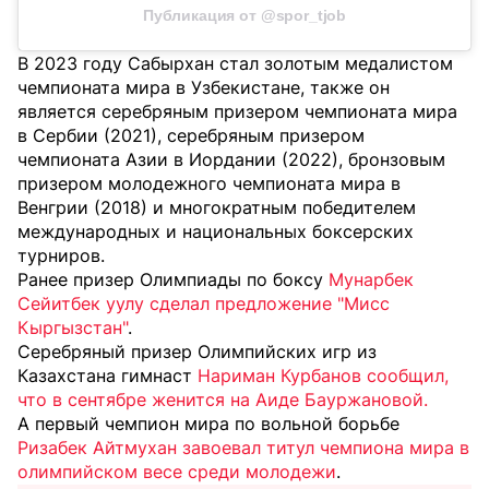
Публикация от @spor_tjob
В 2023 году Сабырхан стал золотым медалистом
чемпионата мира в Узбекистане, также он
является серебряным призером чемпионата мира
в Сербии (2021), серебряным призером
чемпионата Азии в Иордании (2022), бронзовым
призером молодежного чемпионата мира в
Венгрии (2018) и многократным победителем
международных и национальных боксерских
турниров.
Ранее призер Олимпиады по боксу
Мунарбек
Сейитбек уулу сделал предложение "Мисс
Кыргызстан"
.
Серебряный призер Олимпийских игр из
Казахстана гимнаст
Нариман Курбанов сообщил,
что в сентябре женится на Аиде Бауржановой.
А первый чемпион мира по вольной борьбе
Ризабек Айтмухан завоевал титул чемпиона мира в
олимпийском весе среди молодежи
.