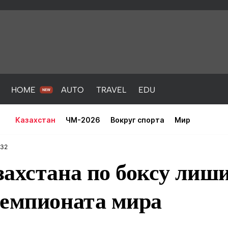
HOME
AUTO
TRAVEL
EDU
Казахстан
ЧМ-2026
Вокруг спорта
Мир
:32
ахстана по боксу лиш
чемпионата мира
PORT
HEALTH
HOME
AUTO
Новости
порт
Новости
Новости