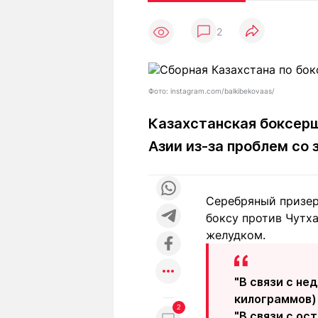
Статьи
Выгодно
В
2
Погода
Полезно
Т
Спецпроекты
Любопытно
Л
ч
Рейтинги
Гороскопы
Фото: instagram.com/balkibekovaas/
Рецепты
Казахстанская боксерш
Азии из-за проблем со
О проекте
Серебряный призер
боксу против Чутх
Редакция
Ре
желудком.
+7 (777) 001 44 99
"В связи с не
килограммов)
2
"В связи с о