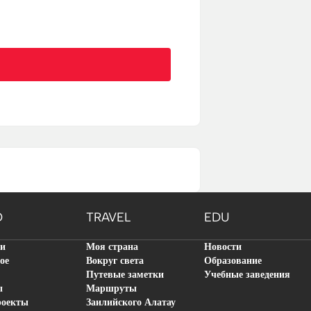
O
TRAVEL
EDU
ти
Моя страна
Новости
ое
Вокруг света
Образование
Путевые заметки
Учебные заведения
ы
Маршруты
роекты
Заилийского Алатау