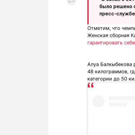
было решено с
пресс-службе
Отметим, что чемпи
Женская сборная К
гарантировать себ
Алуа Балкыбекова р
48 килограммов, г
категории до 50 к