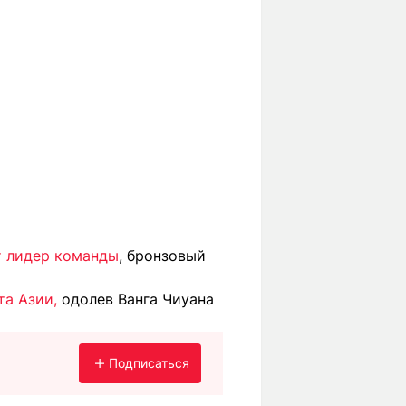
т лидер команды
, бронзовый
та Азии,
одолев Ванга Чиуана
Подписаться