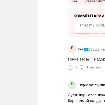
Бокс
Сборная Казахст
КОММЕНТАРИИ
Комментарии проходят мо
Б
2 года н
бек
Гонка веса? Не здо
1
Ответить
Н
Нұрболат Муси
Әуелі дұрыстап ден
бара алмай қалды ғо