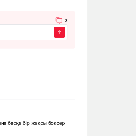
2
ына басқа бір жақсы боксер