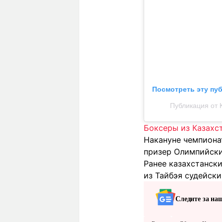
Посмотреть эту пу
Публикация от 
Боксеры из Казахс
Накануне чемпионат
призер Олимпийски
Ранее казахстанск
из Тайбэя судейск
Следите за на