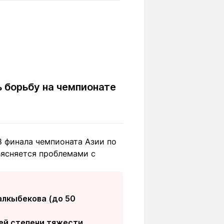
Вокруг света
Образование
Путевые
Учебные
заметки
заведения
Маршруты
ты
Заилийского
Алатау
 борьбу на чемпионате
Светлая тема
8 финала чемпионата Азии по
ъясняется проблемами с
Мы в социальных сетях
алкыбекова (до 50
ей степени тяжести