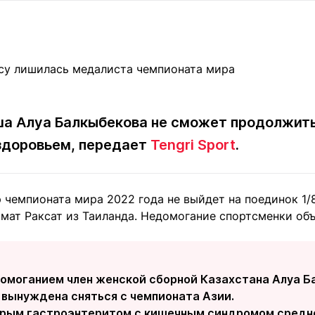
Статьи
округ спорта
Статьи
Полезное
ренды
Блоги
ига
Обзоры
емпионов
Спецпроек
а Алуа Балкыбекова не сможет продолжить
 здоровьем, передает
Tengri Sport
.
Контакты редакции
Вакансии
Реклама
Пресс-центр
 чемпионата мира 2022 года не выйдет на поединок 1/
амат Раксат из Таиланда. Недомогание спортсменки об
клама
+7 (700) 3 888 188
домоганием член женской сборной Казахстана Алуа Б
 вынуждена сняться с чемпионата Азии.
стрым гастроэнтеритом с кишечным синдромом средн