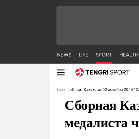
NEWS
LIFE
SPORT
HEALTH
02 декабря 2024 12
Главная
Спорт Казахстан
Сборная Каз
медалиста 
NEWS
LIFE
S
Новости
Красиво
С