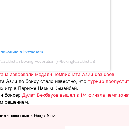
бликацию в Instagram
Kazakhstan Boxing Federation (@boxingkazakhstan)
тана завоевали медали чемпионата Азии без боев
а Азии по боксу стало известно, что
турнир пропусти
х игр в Париже Назым Кызайбай.
ий боксер
Дулат Бекбауов вышел в 1/4 финала чемпиона
им решением.
шими новостями в Google News