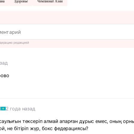
ана
Здоровье
Чемпионат Азии
дерацию редакцией
азад
рово
2 года назад
н
саулығын тексеріп алмай апарған дұрыс емес, оның орн
й, не бітіріп жүр, бокс федерациясы?