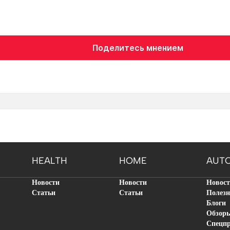
Поделитесь мнением
HEALTH
HOME
AUT
Новости
Новости
Новос
Статьи
Статьи
Полезн
Блоги
Обзор
Спецп