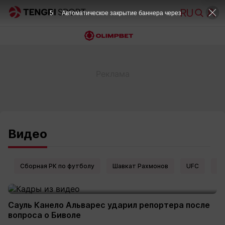
4
Автоматическое закрытие баннера через
Видео
Сборная РК по футболу
Шавкат Рахмонов
UFC
Ел
Сауль Канело Альварес ударил репортера после
вопроса о Биволе