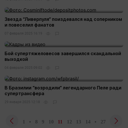
Звезда “Ливерпуля“ поиздевался над соперником
и повеселил фанатов
07 февраля 2025 16:19
Бой супертяжеловесов завершился скандальной
выходкой
04 февраля 2025 09:02
В Бразилии “возродили“ легендарного Пеле ради
супертрансфера
29 января 2025 12:18
1
•
8
9
10
11
12
13
14
•
27