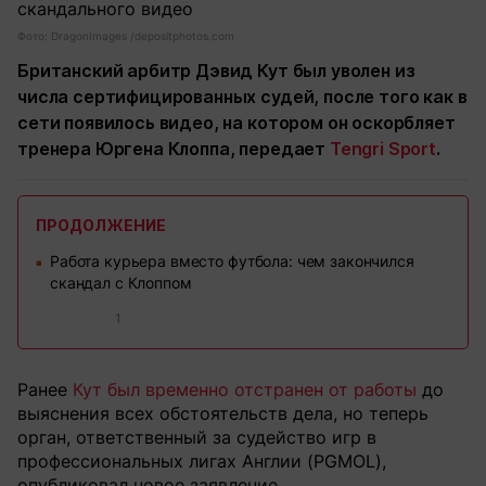
Фото: DragonImages /depositphotos.com
Британский арбитр Дэвид Кут был уволен из
числа сертифицированных судей, после того как в
сети появилось видео, на котором он оскорбляет
тренера Юргена Клоппа, передает
Tengri Sport
.
ПРОДОЛЖЕНИЕ
Работа курьера вместо футбола: чем закончился
■
скандал с Клоппом
1
Ранее
Кут был временно отстранен от работы
до
выяснения всех обстоятельств дела, но теперь
орган, ответственный за судейство игр в
профессиональных лигах Англии (PGMOL),
опубликовал новое заявление.