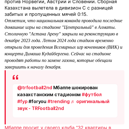
против Норвегии, Австрии и Словении. Сборная
Казахстана вылетела в дивизион C c разницей
забитых и пропущенных мячей 0:15.
Отметим, что национальная команда проводила последние
домашние игры на стадионе "Центральный" в Алматы.
Столичную "Астана Арену" закрыли на реконструкцию в
декабре 2023 года. Летом 2024 года стадион временно
открыли для проведения Всемирных игр кочевников (ВИК) и
концерта Димаша Кудайбергена. Сейчас на стадионе
проводят работы по замене газона, которые обещали
завершить к началу декабря.
@trfootball2nd
Мбаппе шокирован
казахстанским стадионом
#футбол
#fyp
#foryou
#trending
♬ оригинальный
звук - TRFootball2nd
Мбаппе просит у своего клуба "32 квартиры в