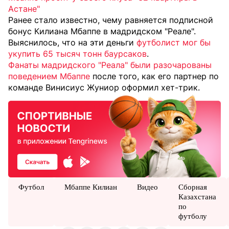
Астане"
Ранее стало известно, чему равняется подписной
бонус Килиана Мбаппе в мадридском "Реале".
Выяснилось, что на эти деньги
футболист мог бы
укупить 65 тысяч тонн баурсаков
.
Фанаты мадридского "Реала" были разочарованы
поведением Мбаппе
после того, как его партнер по
команде Винисиус Жуниор оформил хет-трик.
Футбол
Мбаппе Килиан
Видео
Сборная
Казахстана
по
футболу