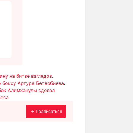
ину на битве взглядов
.
 боксу Артура Бетербиева
.
ек Алимханулы сделал
реса
.
Подписаться