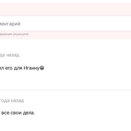
дерацию редакцией
да назад
л его для Нганну😁
года назад
 все свои дела.