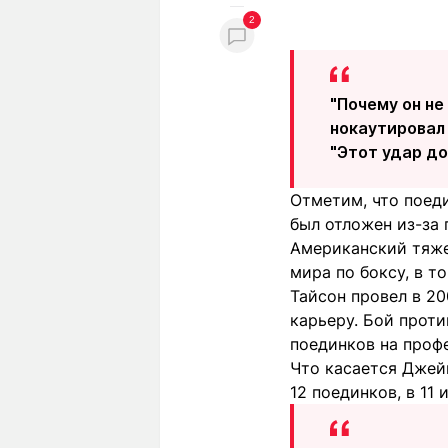
2
"Почему он не
нокаутировал 
"Этот удар до
Отметим, что поед
был отложен из-за 
Американский тяже
мира по боксу, в 
Тайсон провел в 2
карьеру. Бой прот
поединков на проф
Что касается Джейк
12 поединков, в 11