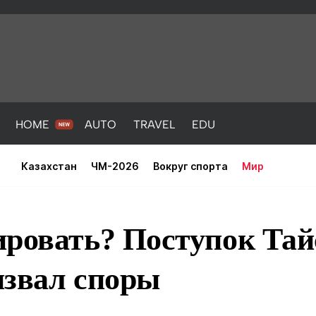
HOME
AUTO
TRAVEL
EDU
Казахстан
ЧМ-2026
Вокруг спорта
Мир
ровать? Поступок Тайс
ызвал споры
PORT
HEALTH
HOME
AUTO
Новости
порт
Новости
Новости