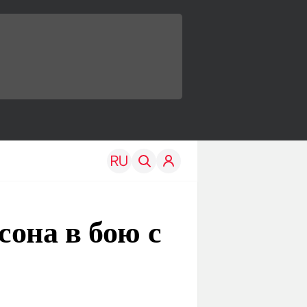
она в бою с
TRAVEL
EDU
Моя страна
Новости