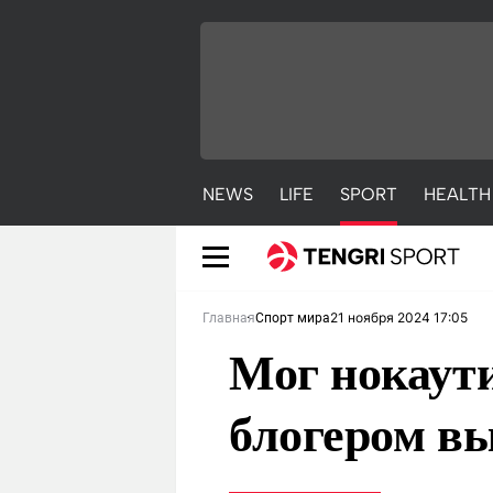
NEWS
LIFE
SPORT
HEALTH
21 ноября 2024 17:05
Главная
Спорт мира
Мог нокаути
блогером в
NEWS
LIFE
S
Новости
Красиво
С