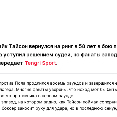
йк Тайсон вернулся на ринг в 58 лет в бою 
а уступил решением судей, но фанаты запод
 передает
Tengri Sport
.
против Пола продлился восемь раундов и завершился 
логера. Многие фанаты уверены, что исход мог бы быть
воего противника в первом раунде.
 эпизод, на котором видно, как Тайсон поймал соперни
 боксер заносит руку для удара, но в последнюю секу