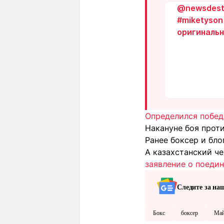
@newsdest
#miketyson
оригинальн
Определился побед
Накануне боя прот
Ранее боксер и бл
А казахстанский ч
заявление о поеди
Следите за на
Бокс
боксер
Май