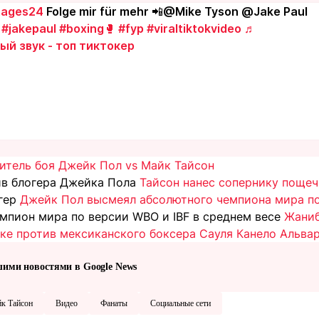
ages24
Folge mir für mehr 📲@Mike Tyson @Jake Paul
#jakepaul
#boxing🥊
#fyp
#viraltiktokvideo
♬
ый звук - топ тиктокер
итель боя Джейк Пол vs Майк Тайсон
ив блогера Джейка Пола
Тайсон нанес сопернику пощеч
огер
Джейк Пол высмеял абсолютного чемпиона мира по
емпион мира по версии WBO и IBF в среднем весе
Жаниб
нке против мексиканского боксера Сауля Канело Альва
шими новостями в Google News
к Тайсон
Видео
Фанаты
Социальные сети