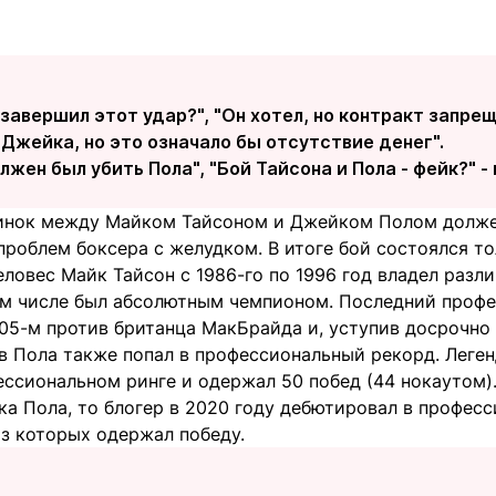
 завершил этот удар?", "Он хотел, но контракт запре
Джейка, но это означало бы отсутствие денег".
лжен был убить Пола", "Бой Тайсона и Пола - фейк?" -
инок между Майком Тайсоном и Джейком Полом должен
проблем боксера с желудком. В итоге бой состоялся то
ловес Майк Тайсон с 1986-го по 1996 год владел разл
том числе был абсолютным чемпионом. Последний проф
005-м против британца МакБрайда и, уступив досрочно
ив Пола также попал в профессиональный рекорд. Леге
ессиональном ринге и одержал 50 побед (44 нокаутом)
а Пола, то блогер в 2020 году дебютировал в професс
 из которых одержал победу.