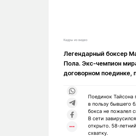
Кадры из видео
Легендарный боксер Ма
Пола. Экс-чемпион мир
договорном поединке,
Поединок Тайсона 
в пользу бывшего б
бокса не пожалел с
В сети завирусился
открыто. 58-летний
схватку.