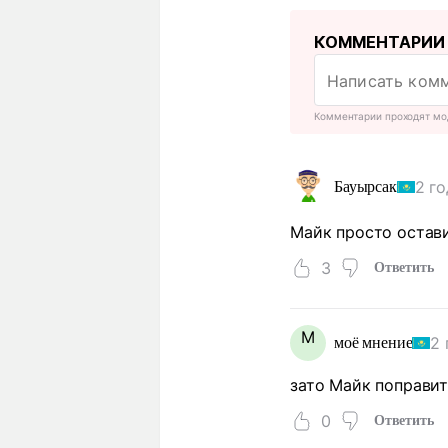
КОММЕНТАРИИ
Комментарии проходят мо
2 го
Бауырсак
Майк просто остави
3
Ответить
М
2 
моё мнение
зато Майк поправит
0
Ответить