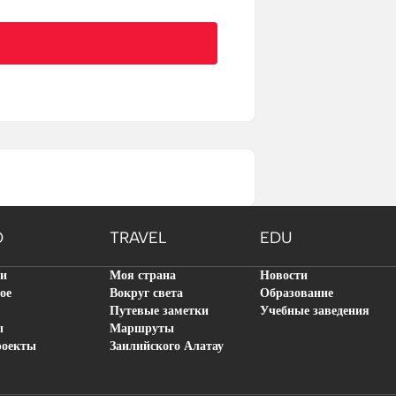
O
TRAVEL
EDU
ти
Моя страна
Новости
ое
Вокруг света
Образование
Путевые заметки
Учебные заведения
ы
Маршруты
роекты
Заилийского Алатау