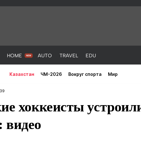
HOME
AUTO
TRAVEL
EDU
Казахстан
ЧМ-2026
Вокруг спорта
Мир
:39
ие хоккеисты устроили
 видео
PORT
HEALTH
HOME
AUTO
Новости
порт
Новости
Новости