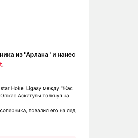
ика из "Арлана" и нанес
t
.
tar Hokei Ligasy между "Жас
" Олжас Аскатулы толкнул на
оперника, повалил его на лед