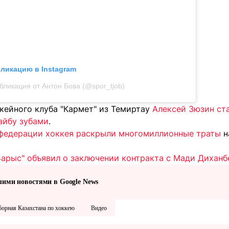
бликацию в Instagram
бликация от Антон Бова (@spor_tjob)
кейного клуба "Кармет
" из Темиртау
Алексей Зюзин ст
айбу зубами
.
 федерации хоккея раскрыли многомиллионные траты
н
Барыс" объявил о заключении контракта с Мади Дихан
шими новостями в Google News
борная Казахстана по хоккею
Видео