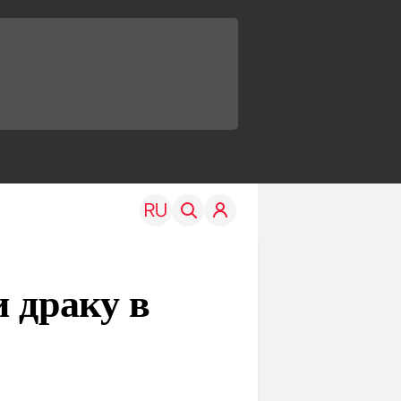
 драку в
TRAVEL
EDU
Моя страна
Новости