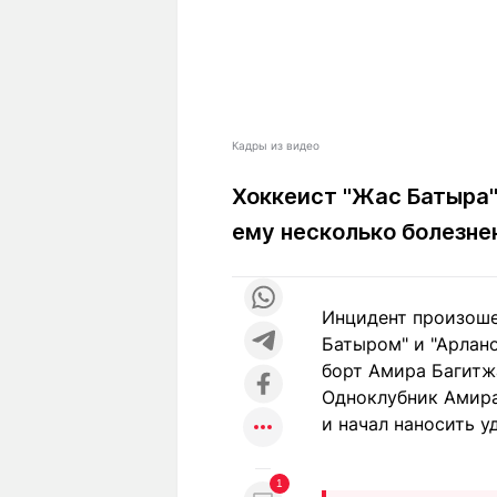
Кадры из видео
Хоккеист "Жас Батыра" 
ему несколько болезне
Инцидент произошел
Батыром" и "Арлано
борт Амира Багитж
Одноклубник Амира 
и начал наносить у
1