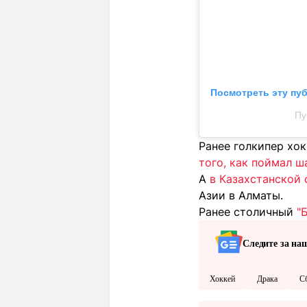
Посмотреть эту пу
Пу
Ранее голкипер хок
того, как поймал ш
А
в Казахстанской
Азии в Алматы.
Ранее столичный
"
Следите за на
Хоккей
Драка
С