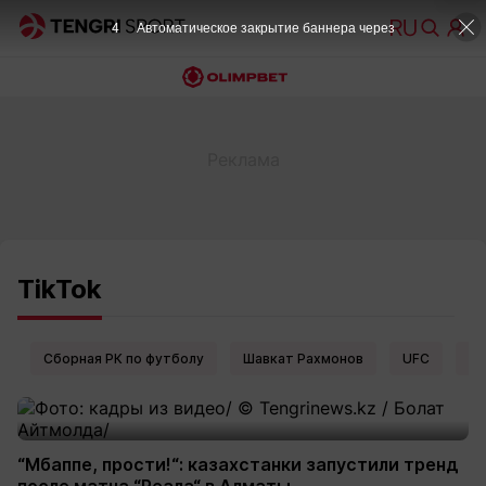
4
Автоматическое закрытие баннера через
TikTok
Сборная РК по футболу
Шавкат Рахмонов
UFC
Ел
“Мбаппе, прости!“: казахстанки запустили тренд