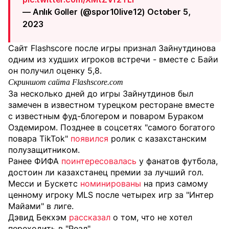
— Anlık Goller (@spor10live12) October 5,
2023
Сайт Flashscore после игры признал Зайнутдинова
одним из худших игроков встречи - вместе с Байи
он получил оценку 5,8.
Скриншот сайта Flashscore.com
За несколько дней до игры Зайнутдинов был
замечен в известном турецком ресторане вместе
с известным фуд-блогером и поваром Бураком
Оздемиром. Позднее в соцсетях "самого богатого
повара TikTok"
появился
ролик с казахстанским
полузащитником.
Ранее ФИФА
поинтересовалась
у фанатов футбола,
достоин ли казахстанец премии за лучший гол.
Месси и Бускетс
номинированы
на приз самому
ценному игроку MLS после четырех игр за "Интер
Майами" в лиге.
Дэвид Бекхэм
рассказал
о том, что не хотел
переходить в "Реал".