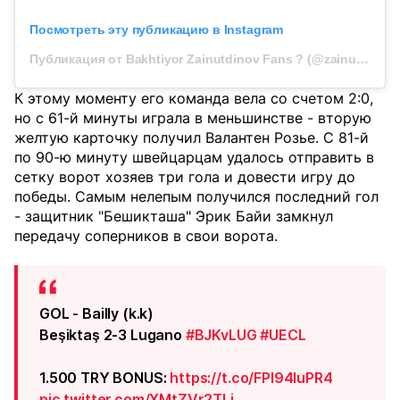
Посмотреть эту публикацию в Instagram
Публикация от Bakhtiyor Zainutdinov Fans ? (@zainutdinov.fans)
К этому моменту его команда вела со счетом 2:0,
но с 61-й минуты играла в меньшинстве - вторую
желтую карточку получил Валантен Розье. С 81-й
по 90-ю минуту швейцарцам удалось отправить в
сетку ворот хозяев три гола и довести игру до
победы. Самым нелепым получился последний гол
- защитник "Бешикташа" Эрик Байи замкнул
передачу соперников в свои ворота.
GOL - Bailly (k.k)
Beşiktaş 2-3 Lugano
#BJKvLUG
#UECL
1.500 TRY BONUS:
https://t.co/FPl94luPR4
pic.twitter.com/XMtZVr2TLi