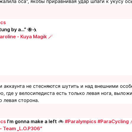
ужалила оса", якобы приравнивая удар шпаги к укусу ос
ics
tung by a…” 🐝🤺
roline - Kuya Magik 🪄
 аккаунта не стесняются шутить и над внешними особ
о, где у велосипедиста есть только левая нога, выложи
о левая сторона.
ics
I’m gonna make a left 🚲
#Paralympics
#ParaCycling
 - Team „L.O.P306“