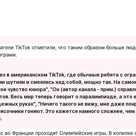
атели TikTok отметили, что таким образом больше люд
играми.
ео в американском TikTok, где обычные ребята с ог
 шутили и смеялись над собой, мощно так. На самом
е чувство юмора", "Он (автор канала - прим.) справ
тов. Весь мир теперь говорит о паралимпиаде, а это е
дежных руках", "Ничего такого не вижу, мне даже пон
ясочники гоняют. Это кажется намного сложнее, чем
.
ас во Франции проходят Олимпийские игры. В копилке 