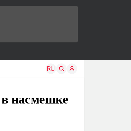
 в насмешке
TRAVEL
EDU
Моя страна
Новости