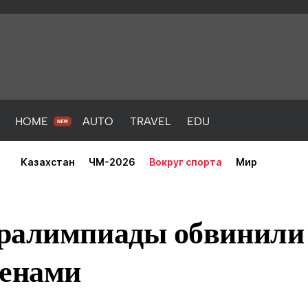
HOME
AUTO
TRAVEL
EDU
Казахстан
ЧМ-2026
Вокруг спорта
Мир
ралимпиады обвинили
менами
PORT
HEALTH
HOME
AUTO
Новости
порт
Новости
Новости