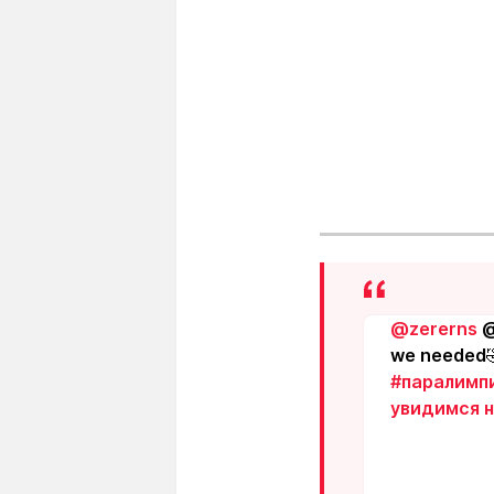
@zererns
@
we needed🤣
#паралимп
увидимся н