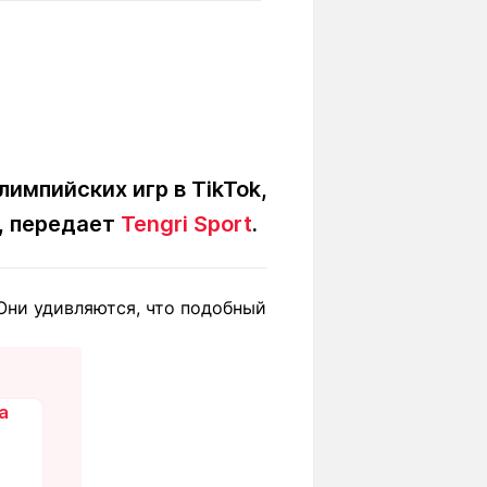
Вокруг света
Образование
Путевые
Учебные
заметки
заведения
Маршруты
ты
Заилийского
Алатау
импийских игр в TikTok,
, передает
Tengri Sport
.
Светлая тема
Они удивляются, что подобный
Мы в социальных сетях
а