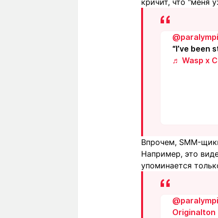
кричит, что "меня 
@paralymp
“I’ve been s
♬ Wasp x Ca
Впрочем, SMM-щики
Например, это виде
упоминается тольк
@paralymp
Originalton