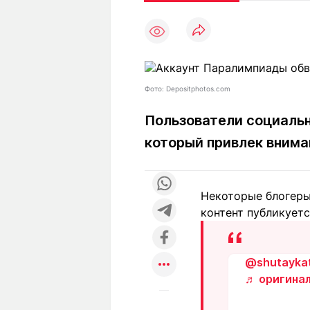
Статьи
Выгодно
В
Погода
Полезно
Т
Спецпроекты
Любопытно
Л
ч
Рейтинги
Гороскопы
Фото: Depositphotos.com
Рецепты
Пользователи социальн
который привлек внима
О проекте
Некоторые блогеры
контент публикуетс
Редакция
Ре
+7 (777) 001 44 99
@shutaykat
♬ оригинал