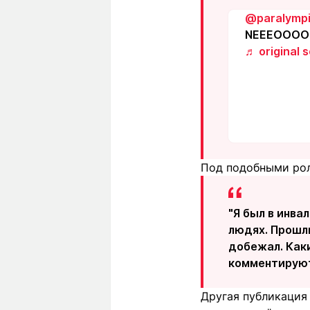
@paralymp
NEEEOO
♬ original 
Под подобными рол
"Я был в инва
людях. Прошли
добежал. Каки
комментируют
Другая публикация 