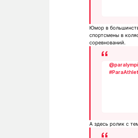
Юмор в большинств
спортсмены в коля
соревнований.
@paralymp
#ParaAthlet
А здесь ролик с те