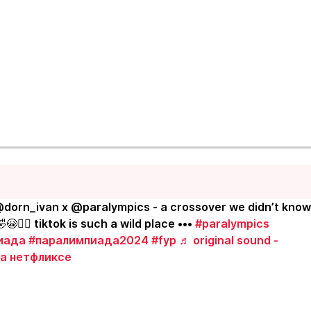
dorn_ivan x @paralympics - a crossover we didn’t know
✋🏽 tiktok is such a wild place •••
#paralympics
иада
#паралимпиада2024
#fyp
♬ original sound -
а нетфликсе