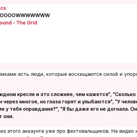
ics
OOOOOOWWWWWWW
sound - The Grid
иками есть люди, которые восхищаются силой и упор
лидном кресле и это сложнее, чем кажется", "Сколько 
 через многое, но глаза горят и улыбаются", "У челов
е у тебя оправдания?", "Я бы даже его не догнала. Он
 они.
из этого аккаунта уже про фехтовальщиков. На видео 