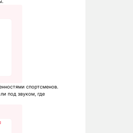
ы.
енностями спортсменов.
ли под звуком, где
♬