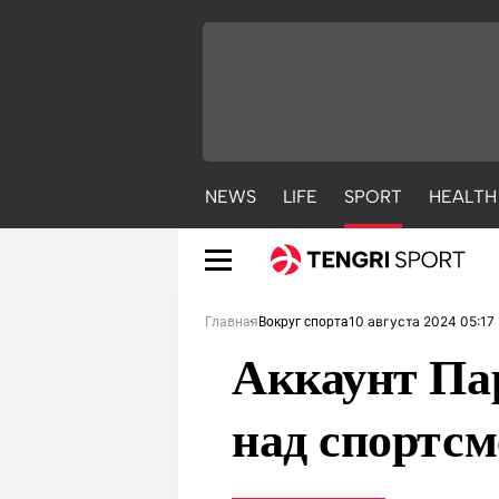
NEWS
LIFE
SPORT
HEALTH
10 августа 2024 05:17
Главная
Вокруг спорта
Аккаунт Па
над спортс
NEWS
LIFE
S
Новости
Красиво
С