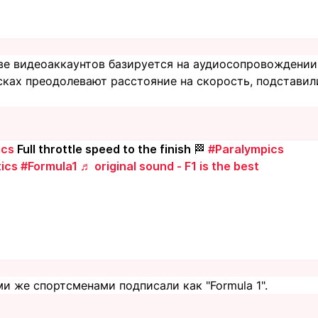
е видеоаккаунтов базируется на аудиосопровождении.
сках преодолевают расстояние на скорость, подставил
ics
Full throttle speed to the finish 🏁
#Paralympics
ics
#Formula1
♬ original sound - F1 is the best
ми же спортсменами подписали как "Formula 1".