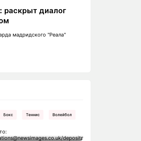
": раскрыт диалог
сом
арда мадридского "Реала"
Бокс
Теннис
Волейбол