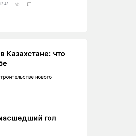
12:43
 Казахстане: что
бе
троительстве нового
умасшедший гол