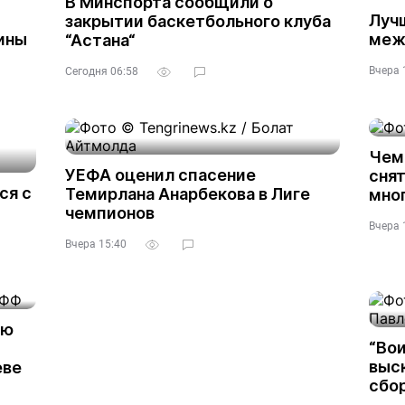
В Минспорта сообщили о
Луч
закрытии баскетбольного клуба
ины
меж
“Астана“
Вчера 
Сегодня 06:58
Чем
УЕФА оценил спасение
снят
ся с
Темирлана Анарбекова в Лиге
мно
чемпионов
Вчера 
Вчера 15:40
ую
“Вои
выс
еве
сбо