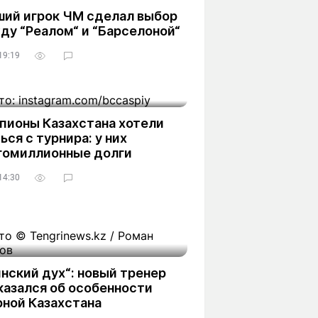
ший игрок ЧМ сделал выбор
ду “Реалом“ и “Барселоной“
19:19
пионы Казахстана хотели
ься с турнира: у них
гомиллионные долги
14:30
нский дух“: новый тренер
казался об особенности
рной Казахстана