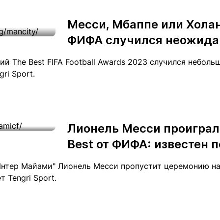
Статьи
округ спорта
Статьи
Полезное
Месси, Мбаппе или Хола
ренды
Блоги
ФИФА случился неожида
ига
Обзоры
емпионов
Спецпроек
й The Best FIFA Football Awards 2023 случился неболь
ri Sport.
Контакты редакции
Вакансии
Реклама
Пресс-центр
Лионель Месси проиграл
Best от ФИФА: известен 
клама
нтер Майами" Лионель Месси пропустит церемонию наг
+7 (700) 3 888 188
т Tengri Sport.