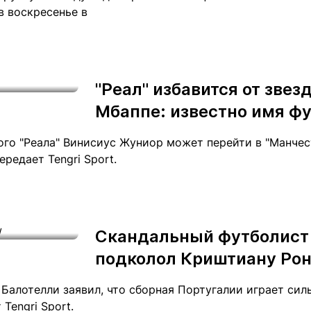
в воскресенье в
"Реал" избавится от зве
Мбаппе: известно имя ф
го "Реала" Винисиус Жуниор может перейти в "Манчес
редает Tengri Sport.
Скандальный футболист
подколол Криштиану Ро
Балотелли заявил, что сборная Португалии играет сил
Tengri Sport.