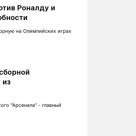
отив Роналду и
обности
борную на Олимпийских играх
 сборной
 из
го "Арсенала" - главный