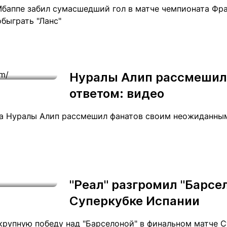
Мбаппе забил сумасшедший гол в матче чемпионата Фра
обыграть "Ланс"
Нуралы Алип рассмеши
ответом: видео
а Нуралы Алип рассмешил фанатов своим неожиданным 
"Реал" разгромил "Барсел
Суперкубке Испании
крупную победу над "Барселоной" в финальном матче С