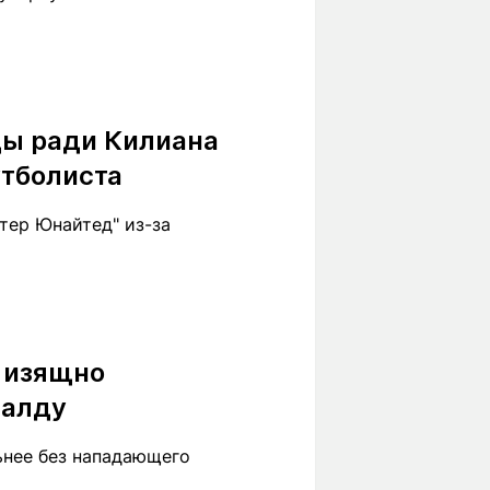
зды ради Килиана
утболиста
тер Юнайтед" из-за
 изящно
налду
ьнее без нападающего