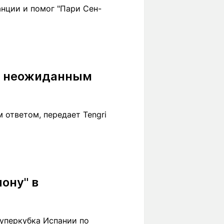
нции и помог "Пари Сен-
л неожиданным
ответом, передает Tengri
ону" в
уперкубка Испании по