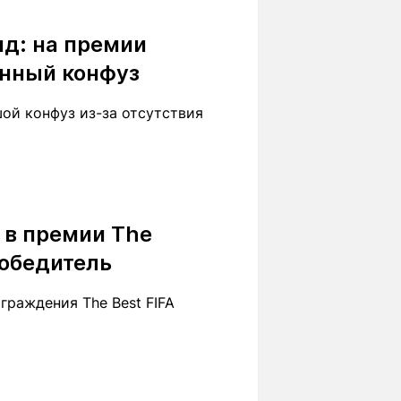
Вокруг света
Образование
нд: на премии
Путевые
Учебные
заметки
заведения
нный конфуз
Маршруты
ты
Заилийского
шой конфуз из-за отсутствия
Алатау
Светлая тема
 в премии The
победитель
Мы в социальных сетях
раждения The Best FIFA