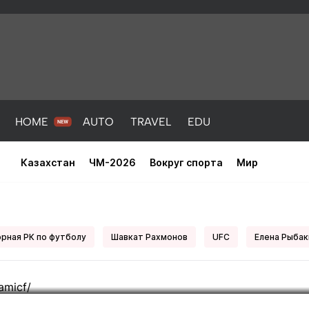
HOME
AUTO
TRAVEL
EDU
Казахстан
ЧМ-2026
Вокруг спорта
Мир
евро: Дэвид Бекхэм удивил фот
рная РК по футболу
Шавкат Рахмонов
UFC
Елена Рыбак
PORT
HEALTH
HOME
AUTO
Новости
порт
Новости
Новости