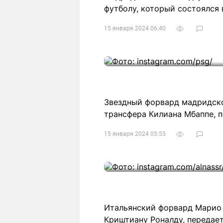
футболу, который состоялся 
15 января 2024 06:40
Звездный форвард мадридско
трансфера Килиана Мбаппе, пе
15 января 2024 05:55
Итальянский форвард Марио 
Криштиану Роналду, передает 