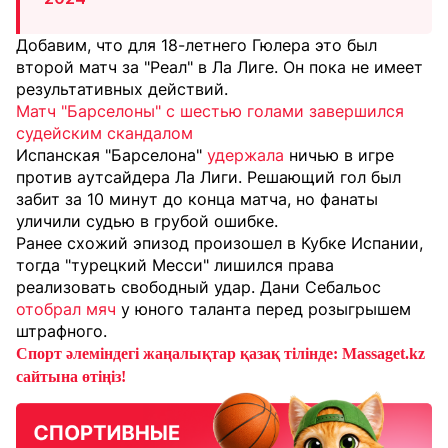
Добавим, что для 18-летнего Гюлера это был
второй матч за "Реал" в Ла Лиге. Он пока не имеет
результативных действий.
Матч "Барселоны" с шестью голами завершился
судейским скандалом
Испанская "Барселона"
удержала
ничью в игре
против аутсайдера Ла Лиги. Решающий гол был
забит за 10 минут до конца матча, но фанаты
уличили судью в грубой ошибке.
Ранее схожий эпизод произошел в Кубке Испании,
тогда "турецкий Месси" лишился права
реализовать свободный удар. Дани Себальос
отобрал мяч
у юного таланта перед розыгрышем
штрафного.
Спорт әлеміндегі жаңалықтар қазақ тілінде: Massaget.kz
сайтына өтіңіз!