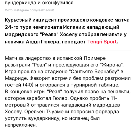
Фото: instagram.com/realmadrid/
Курьезный инцидент произошел в концовке матча
24-го тура чемпионата Испании: нападающий
мадридского "Реала" Хоселу отобрал пенальти у
новичка Арды Гюлера, передает
Tengri Sport
.
Матч за лидерство в испанской Примере
разыграли "Реал" и преследующая его "Жирона".
Игра прошла на стадионе "Сантьяго Бернабеу" в
Мадриде. Фаворит встречи без проблем разгромил
гостей (4:0) и оторвался в турнирной таблице.
В концовке игры "Реал" получил право на пенальти,
которое заработал Гюлер. Однако пробить 11-
метровый отправился нападающий мадридцев
Хоселу. Орельен Тчуамени попросил форварда
уступить вундеркинду, но испанец был
непреклонен.