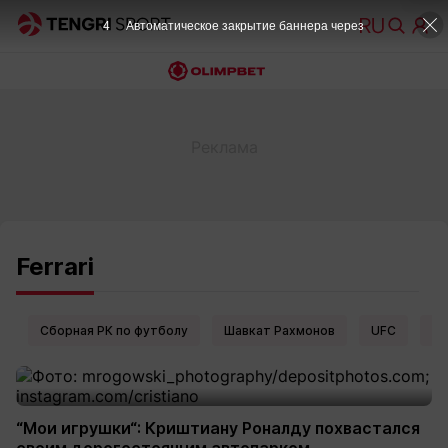
4
Автоматическое закрытие баннера через
Ferrari
Сборная РК по футболу
Шавкат Рахмонов
UFC
Ел
“Мои игрушки“: Криштиану Роналду похвастался