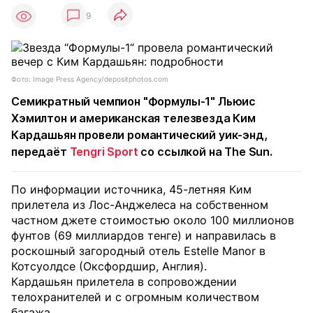
9
Фото: Image Press Agency/depositphotos.com
Семикратный чемпион "Формулы-1" Льюис
Хэмилтон и американская телезвезда Ким
Кардашьян провели романтический уик-энд,
передаёт
Tengri Sport
со ссылкой на The Sun.
По информации источника, 45-летняя Ким
прилетела из Лос-Анджелеса на собственном
частном джете стоимостью около 100 миллионов
фунтов (69 миллиардов тенге) и направилась в
роскошный загородный отель Estelle Manor в
Котсуолдсе (Оксфордшир, Англия).
Кардашьян прилетела в сопровождении
телохранителей и с огромным количеством
багажа.