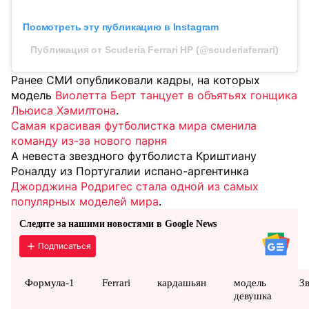
Посмотреть эту публикацию в Instagram
Публикация от Scuderia Ferrari HP (@scuderiaferrari)
Ранее СМИ опубликовали кадры, на которых
модель
Виолетта Берт танцует в объятьях гонщика
Льюиса Хэмилтона
.
Самая красивая футболистка мира сменила
команду из-за нового парня
А невеста звездного футболиста Криштиану
Роналду из Португалии испано-аргентинка
Джорджина Родригес стала одной из самых
популярных моделей мира
.
Следите за нашими новостями в Google News
Подписаться
Формула-1
Ferrari
кардашьян
модель
З
девушка