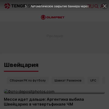
5
Автоматическое закрытие баннера через
Швейцария
Сборная РК по футболу
Шавкат Рахмонов
UFC
Ел
Месси идет дальше: Аргентина выбила
Швейцарию в четвертьфинале ЧМ