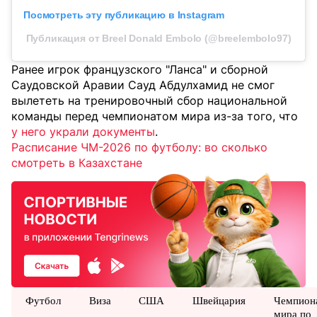
Посмотреть эту публикацию в Instagram
Публикация от Breel Donald Embolo (@breelembolo97)
Ранее игрок французского "Ланса" и сборной
Саудовской Аравии Сауд Абдулхамид не смог
вылететь на тренировочный сбор национальной
команды перед чемпионатом мира из-за того, что
у него украли документы
.
Расписание ЧМ-2026 по футболу: во сколько
смотреть в Казахстане
Футбол
Виза
США
Швейцария
Чемпион
мира по