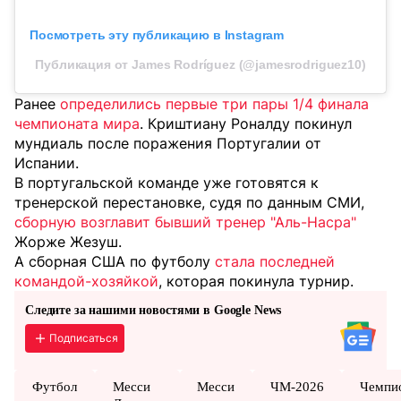
Посмотреть эту публикацию в Instagram
Публикация от James Rodríguez (@jamesrodriguez10)
Ранее
определились первые три пары 1/4 финала
чемпионата мира
. Криштиану Роналду покинул
мундиаль после поражения Португалии от
Испании.
В португальской команде уже готовятся к
тренерской перестановке, судя по данным СМИ,
сборную возглавит бывший тренер "Аль-Насра"
Жорже Жезуш.
А сборная США по футболу
стала последней
командой-хозяйкой
, которая покинула турнир.
Следите за нашими новостями в Google News
Подписаться
Футбол
Месси
Месси
ЧМ-2026
Чемпи