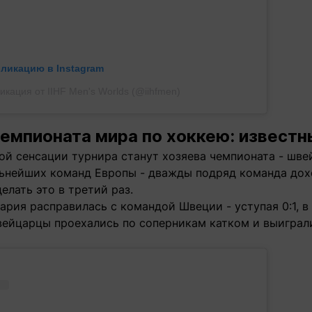
бликацию в Instagram
икация от IIHF Men's Worlds (@iihfmen)
емпионата мира по хоккею: известн
ой сенсации турнира станут хозяева чемпионата - шве
льнейших команд Европы - дважды подряд команда дох
елать это в третий раз.
ария расправилась с командой Швеции - уступая 0:1, в 
вейцарцы проехались по соперникам катком и выиграл