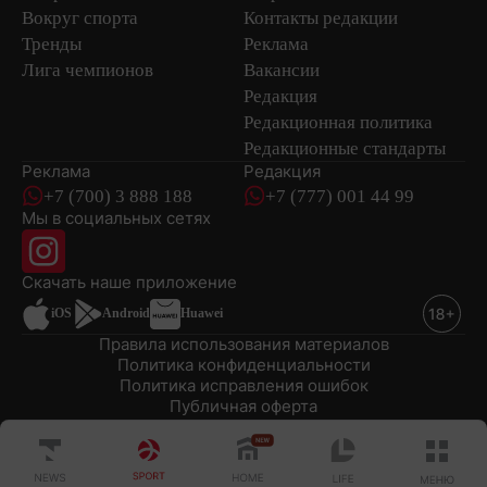
Вокруг спорта
Контакты редакции
Тренды
Реклама
Лига чемпионов
Вакансии
Редакция
Редакционная политика
Редакционные стандарты
Реклама
Редакция
+7 (700) 3 888 188
+7 (777) 001 44 99
Мы в социальных сетях
новостей
Скачать наше
приложение
iOS
Android
Huawei
Правила использования материалов
Политика конфиденциальности
Политика исправления ошибок
Публичная оферта
© 2008-2026 ТОО «EML»