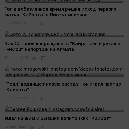
Гол в добавленное время решил исход первого
матча “Кайрата“ в Лиге чемпионов
08 июля 22:01
Как Сатпаев попрощался с “Кайратом“ и уехал в
“Челси“. Репортаж из Алматы
18 июня 13:19
“Реал“ подпишет новую звезду - он играл против
“Кайрата“
03 июня 19:55
Ушёл из жизни бывший капитан ФК “Кайрат“
24 мая 16:46