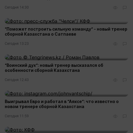
Сегодня 14:30
“Поможет построить сильную команду“ - новый тренер
сборной Казахстана о Сатпаеве
Сегодня 13:23
“Воинский дух“: новый тренер высказался об
особенности сборной Казахстана
Сегодня 12:43
Выигрывал Евро и работал в “Аяксе“: что известно о
новом тренере сборной Казахстана
Сегодня 11:59