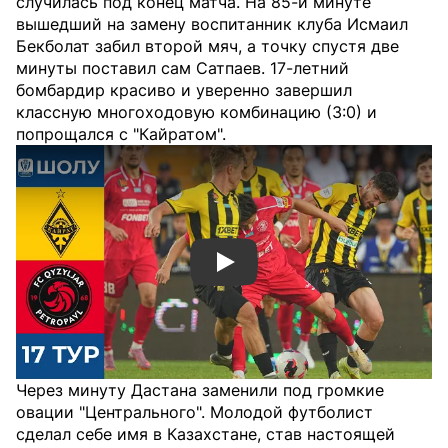
случилась под конец матча. На 85-й минуте
вышедший на замену воспитанник клуба Исмаил
Бекболат забил второй мяч, а точку спустя две
минуты поставил сам Сатпаев. 17-летний
бомбардир красиво и уверенно завершил
классную многоходовую комбинацию (3:0) и
попрощался с "Кайратом".
Смотреть видео YouTube
Через минуту Дастана заменили под громкие
овации "Центрального". Молодой футболист
сделал себе имя в Казахстане, став настоящей