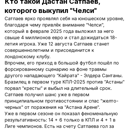
Кто такой Дастан Сатпаев,
которого выкупил "Челси"
Сатпаев ярко проявлял себя на юношеском уровне,
благодаря чему привлёк внимание "Челси",
который в феврале 2025 года выложил за него
свыше 4 миллионов евро и стал дожидаться 18-
летия игрока. Уже 12 августа Сатпаев станет
совершеннолетним и присоединится к
лондонскому клубу.
Впрочем, его приход в большой футбол пошёл по
форсированному сценарию на фоне травмы
другого нападающего "Кайрата" - Элдера Сантаны.
Бразилец в первом туре КПЛ-2025 против "Астаны"
порвал "кресты" и выбыл на длительный срок.
Сатпаев получил шанс уже в первом
принципиальном противостоянии и спас "желто-
черных" от поражения на "Астана Арене".
Уже в первом сезоне он показал феноменальную
результативность: 14 + 6 только в КПЛ и 4 + 1 в
Лиге чемпионов. Есть на счету Сатпаева гол за