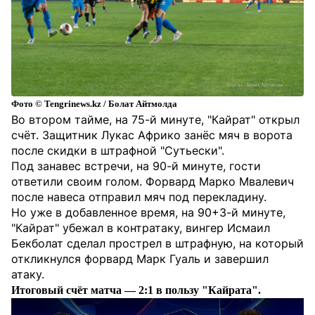
Фото © Tengrinews.kz / Болат Айтмолда
Во втором тайме, на 75-й минуте, "Кайрат" открыл
счёт. Защитник Лукас Африко занёс мяч в ворота
после скидки в штрафной "Сутьески".
Под занавес встречи, на 90-й минуте, гости
ответили своим голом. Форвард Марко Мвалевич
после навеса отправил мяч под перекладину.
Но уже в добавленное время, на 90+3-й минуте,
"Кайрат" убежал в контратаку, вингер Исмаил
Бекболат сделал прострел в штрафную, на который
откликнулся форвард Марк Гуаль и завершил
атаку.
Итоговый счёт матча — 2:1 в пользу "Кайрата".