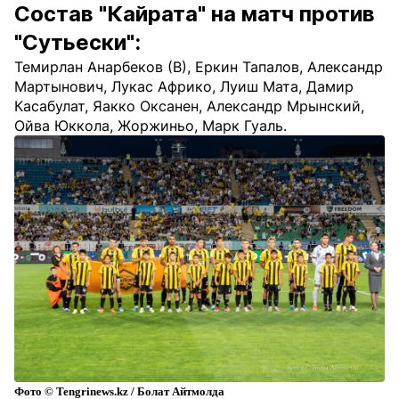
Состав "Кайрата" на матч против
"Сутьески":
Темирлан Анарбеков (В), Еркин Тапалов, Александр
Мартынович, Лукас Африко, Луиш Мата, Дамир
Касабулат, Яакко Оксанен, Александр Мрынский,
Ойва Юккола, Жоржиньо, Марк Гуаль.
Фото © Tengrinews.kz / Болат Айтмолда