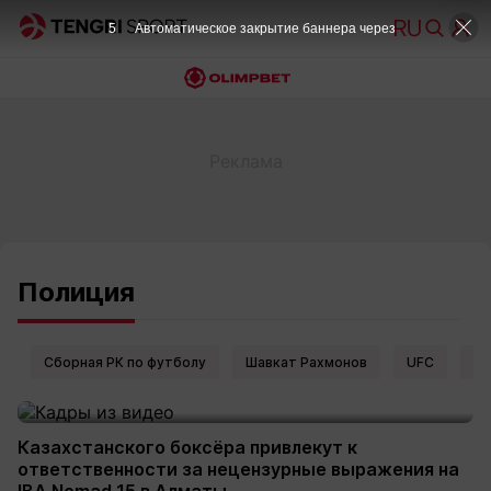
5
Автоматическое закрытие баннера через
Полиция
Сборная РК по футболу
Шавкат Рахмонов
UFC
Ел
Казахстанского боксёра привлекут к
ответственности за нецензурные выражения на