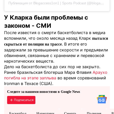
Публикация от Blogaccess1on1 | Sports Podcast (@blogaccess1on1)
У Кларка были проблемы с
законом - СМИ
После известия о смерти баскетболиста в медиа
вспомнили, что около месяца назад Кларк
пытался
. В итоге его
скрыться от полиции на трассе
задержали за превышение скорости и предъявили
обвинения, связанные с хранением и перевозкой
наркотических веществ.
Дело на баскетболиста до сих пор не закрыто.
Ранее бразильская блогерша Мара Флавия
Араухо
погибла на этапе заплыва
во время соревнований
Ironman в Техасе (США).
Следите за нашими новостями в Google News
Подписаться
Баскетбол
Наркотики
Смерть
Полиция
Р