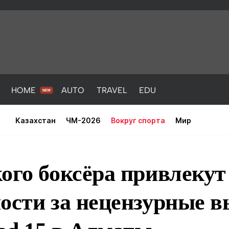
HOME
AUTO
TRAVEL
EDU
Казахстан
ЧМ-2026
Вокруг спорта
Мир
ого боксёра привлекут
ности за нецензурные 
PORT
HEALTH
HOME
AUTO
Новости
порт
Новости
Новости