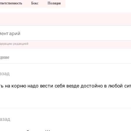
тветственность
Бокс
Полиция
дерацию редакцией
дние
азад
ь на корню надо вести себя везде достойно в любой си
азад