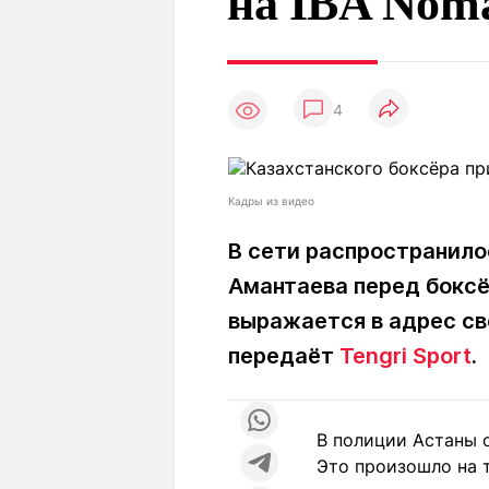
на IBA Nom
Статьи
Выгодно
В
Погода
Полезно
Т
Спецпроекты
Любопытно
Л
ч
4
Рейтинги
Гороскопы
Рецепты
Кадры из видео
В сети распространило
О проекте
Амантаева перед боксё
выражается в адрес св
Редакция
Ре
передаёт
Tengri Sport
.
+7 (777) 001 44 99
В полиции Астаны 
Это произошло на 