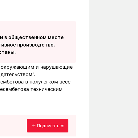
ни в общественном месте
ивное производство.
станы.
 к окружающим и нарушающие
дательством".
ембетова в полулегком весе
Бекембетова техническим
Подписаться