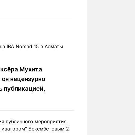
Вокруг света
Образование
Путевые
Учебные
заметки
заведения
Маршруты
ты
Заилийского
Алатау
оксёра Мухита
Светлая тема
 он нецензурно
ь публикацией,
Мы в социальных сетях
мя публичного мероприятия.
отиватором" Бекембетовым 2