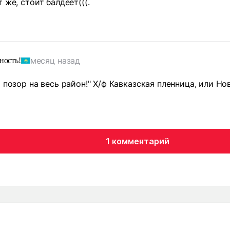
 же, стоит балдеет(((.
месяц назад
ность!
й позор на весь район!" Х/ф Кавказская пленница, или 
1 комментарий