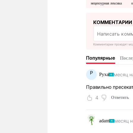
нецензурная лексика
о
КОММЕНТАРИИ
Комментарии проходят мо
Популярные
После
Р
месяц н
Руха
Правильно пресекат
4
Ответить
месяц н
adam