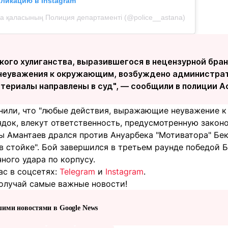
бликацию в Instagram
на қаласының Полиция департаменті (@police__astana)
лкого хулиганства, выразившегося в нецензурной бра
 неуважения к окружающим, возбуждено администрат
териалы направлены в суд", — сообщили в полиции А
нили, что "любые действия, выражающие неуважение
док, влекут ответственность, предусмотренную законо
ы Амантаев дрался против Ануарбека "Мотиватора" Бек
в стойке". Бой завершился в третьем раунде победой 
ного удара по корпусу.
ас в соцсетях:
Telegram
и
Instagram
.
олучай самые важные новости!
шими новостями в Google News