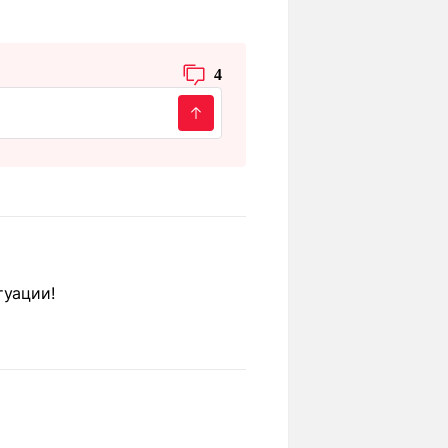
4
туации!