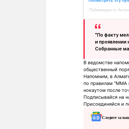
Посмотреть эту пу
Публикация от Аста
"По факту ме
и проявлении
Собранные ма
В ведомстве напом
общественный поря
Напомним, в Алмат
по правилам "ММА 
нокаутом после точ
Подписывайся на н
Присоединяйся и п
Следите за на