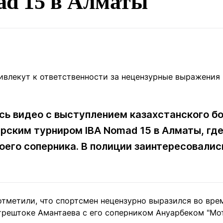
ad 15 в Алматы
Статьи
округ спорта
Статьи
Полезное
ренды
Блоги
ига
Обзоры
емпионов
Спецпроек
сь видео с выступлением казахстанского б
Контакты редакции
Вакансии
Реклама
Пресс-центр
рским турниром IBA Nomad 15 в Алматы, где
оего соперника. В полиции заинтересовалис
клама
+7 (700) 3 888 188
отметили, что спортсмен нецензурно выразился во вре
трештоке Амантаева с его соперником Ануарбеком "М