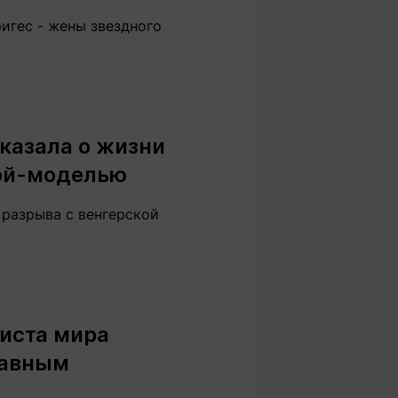
игес - жены звездного
казала о жизни
кой-моделью
 разрыва с венгерской
иста мира
главным