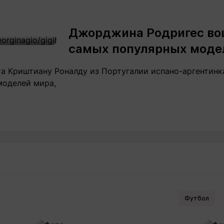
Джорджина Родригес вош
самых популярных моде
та Криштиану Роналду из Португалии испано-аргентин
моделей мира,
Футбол