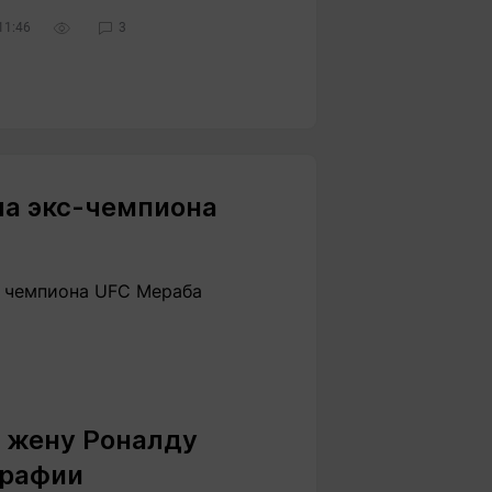
11:46
3
ла экс-чемпиона
о чемпиона UFC Мераба
“ жену Роналду
графии