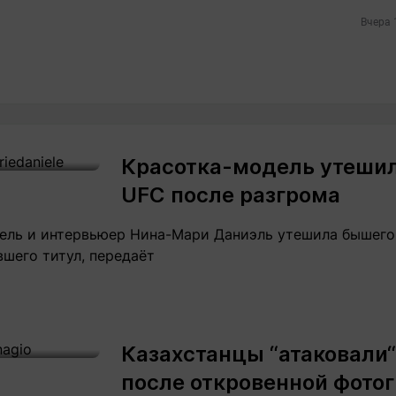
Вчера 
Красотка-модель утеши
UFC после разгрома
ель и интервьюер Нина-Мари Даниэль утешила бышег
шего титул, передаёт
Казахстанцы “атаковали
после откровенной фото