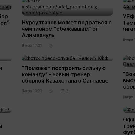
бор
УЕФ
Нурсултанов может подраться с
ой“
Тем
чемпионом “сбежавшим“ от
чем
Алимханулы
Вчера 
Вчера 17:21
и
“Поможет построить сильную
“Вои
команду“ - новый тренер
выс
сборной Казахстана о Сатпаеве
сбо
Вчера 13:23
2
Вчера 
Офи
м
трен
фут