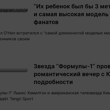
“Их ребенок был бы 3 ме
и самая высокая модель
фанатов
л О'Нил встретился с "самой длинноногой моделью ми
лонников своим
Звезда “Формулы-1“ про
романтический вечер с 
подробности
лы-1" Льюис Хэмилтон и американская телезвезда Ки
аёт Tengri Sport