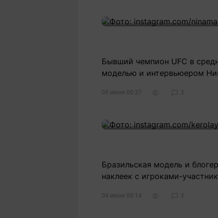
Статьи
Выгодно
В
Погода
Полезно
Т
Спецпроекты
Любопытно
Л
ч
Рейтинги
Гороскопы
Бывший чемпион UFC в средн
Рецепты
моделью и интервьюером Ни
05 июня 00:37
3
О проекте
Редакция
Ре
Бразильская модель и блогер
+7 (777) 001 44 99
наклеек с игроками-участни
04 июня 00:14
3