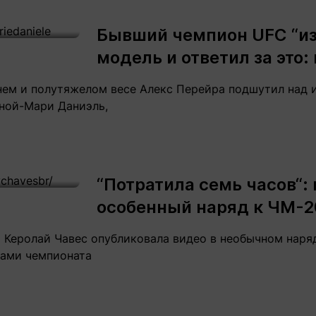
Статьи
округ спорта
Статьи
Полезное
Бывший чемпион UFC “из
ренды
Блоги
модель и ответил за это:
ига
Обзоры
емпионов
Спецпроек
ем и полутяжелом весе Алекс Перейра подшутил над 
ной-Мари Даниэль,
Контакты редакции
Вакансии
Реклама
Пресс-центр
“Потратила семь часов“:
особенный наряд к ЧМ-2
клама
 Керолай Чавес опубликовала видео в необычном наряд
+7 (700) 3 888 188
ками чемпионата