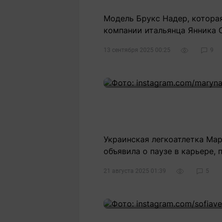
Модель Брукс Надер, котора
компании итальянца Янника 
13 сентября 2025 00:25
9
Украинская легкоатлетка Мар
объявила о паузе в карьере, 
21 августа 2025 01:39
5