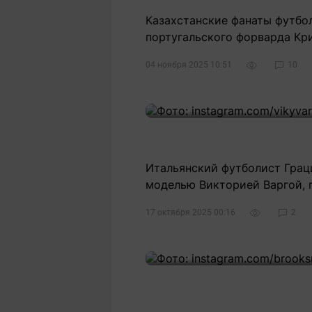
Казахстанские фанаты футбо
португальского форварда Кр
04 ноября 2025 10:51
10
Итальянский футболист Граци
моделью Викторией Варгой, п
17 октября 2025 00:16
2