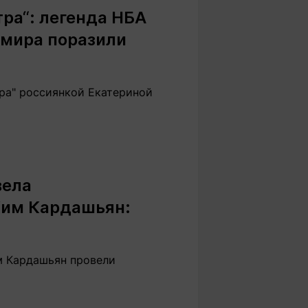
тра“: легенда НБА
 мира поразили
ра" россиянкой Екатериной
вела
Ким Кардашьян:
м Кардашьян провели