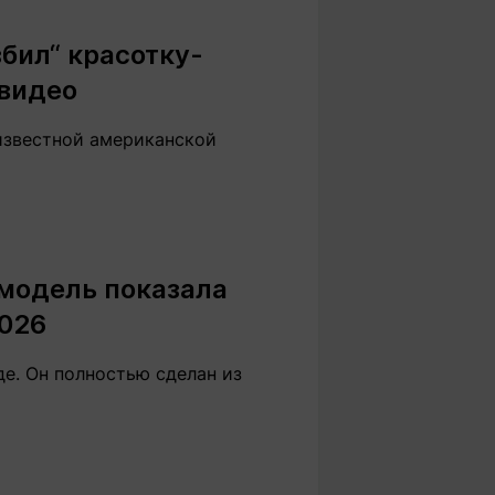
Вокруг света
Образование
бил“ красотку-
Путевые
Учебные
заметки
заведения
 видео
Маршруты
ты
Заилийского
известной американской
Алатау
Светлая тема
 модель показала
026
Мы в социальных сетях
е. Он полностью сделан из