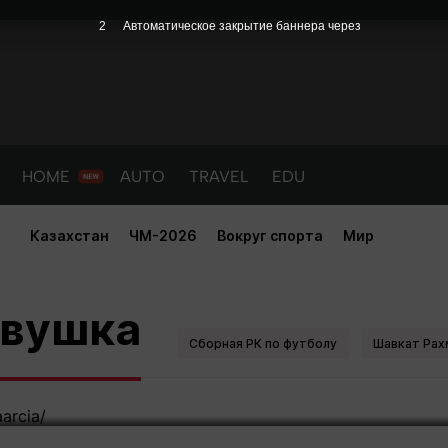
1
Автоматическое закрытие баннера через
HOME
AUTO
TRAVEL
EDU
Казахстан
ЧМ-2026
Вокруг спорта
Мир
модель показала романтичный 
евушка
Сборная РК по футболу
Шавкат Рах
PORT
HEALTH
HOME
AUTO
Новости
порт
Новости
Новости