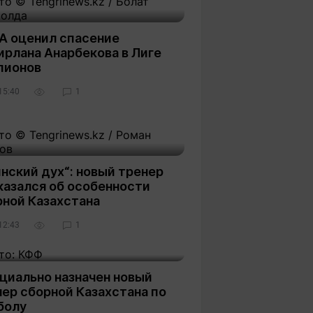
А оценил спасение
ирлана Анарбекова в Лиге
пионов
15:40
1
нский дух“: новый тренер
казался об особенности
рной Казахстана
12:43
1
циально назначен новый
ер сборной Казахстана по
болу