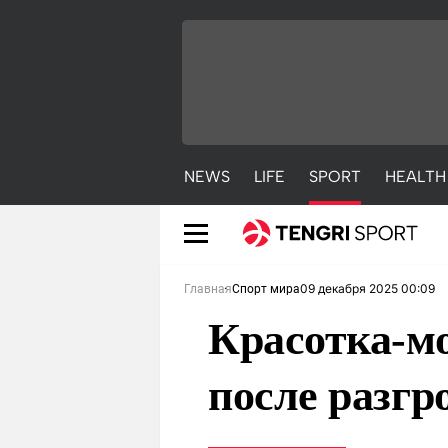
NEWS
LIFE
SPORT
HEALTH
09 декабря 2025 00:09
Главная
Спорт мира
Красотка-м
после разгр
NEWS
LIFE
S
Новости
Красиво
С