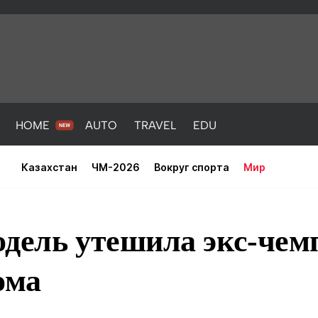
HOME
AUTO
TRAVEL
EDU
Казахстан
ЧМ-2026
Вокруг спорта
Мир
одель утешила экс-че
ома
PORT
HEALTH
HOME
AUTO
Новости
порт
Новости
Новости