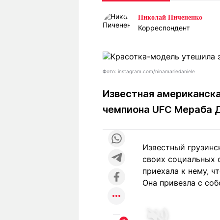
Статьи
Выгодно
В
Николай Пичененко
Погода
Полезно
Т
Корреспондент
Спецпроекты
Любопытно
Л
ч
Рейтинги
Гороскопы
Рецепты
Фото: instagram.com/ninamariedaniele
Известная американск
чемпиона UFC Мераба Д
О проекте
Известный грузинс
Редакция
Ре
своих социальных 
+7 (777) 001 44 99
приехала к нему, ч
Она привезла с соб