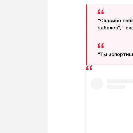
"Спасибо тебе
заболел", - с
"Ты испортишь