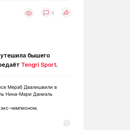
Вокруг света
Образование
3
Путевые
Учебные
заметки
заведения
Маршруты
ты
Заилийского
Алатау
ь утешила бышего
ередаёт
Tengri Sport
.
Светлая тема
есе Мераб Двалишвили в
Мы в социальных сетях
ель Нина-Мари Даниэль
 экс-чемпионом.