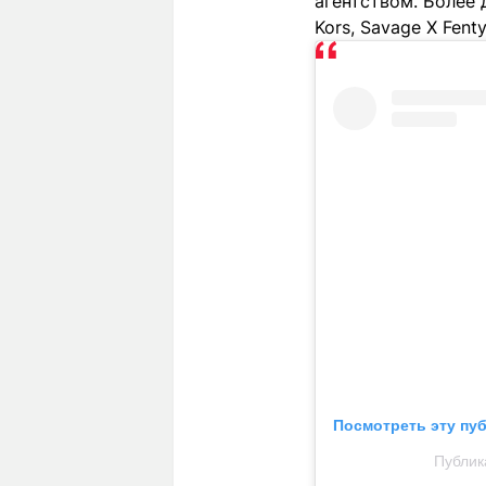
агентством. Более де
Kors, Savage X Fent
Посмотреть эту пу
Публик