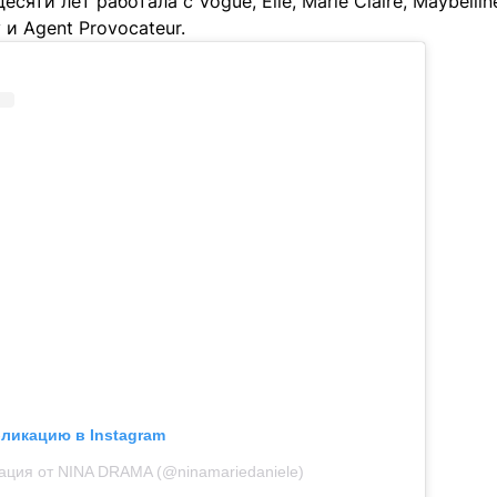
сяти лет работала с Vogue, Elle, Marie Claire, Maybelline,
y и Agent Provocateur.
бликацию в Instagram
ация от NINA DRAMA (@ninamariedaniele)