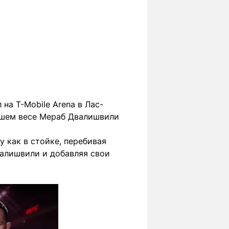
на T-Mobile Arena в Лас-
айшем весе Мераб Двалишвили
 как в стойке, перебивая
валишвили и добавляя свои