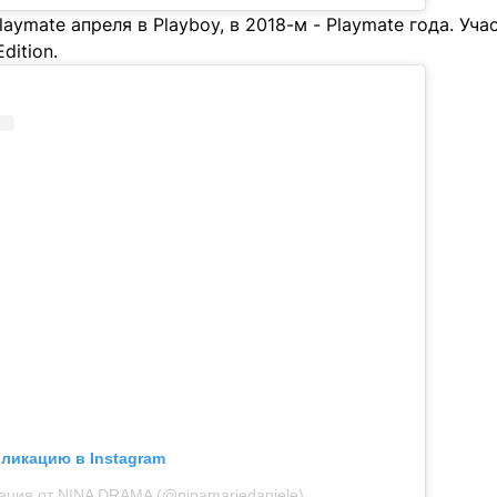
laymate апреля в Playboy, в 2018-м - Playmate года. Уча
Edition.
бликацию в Instagram
ация от NINA DRAMA (@ninamariedaniele)