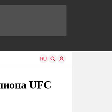
мпиона UFC
TRAVEL
EDU
Моя страна
Новости