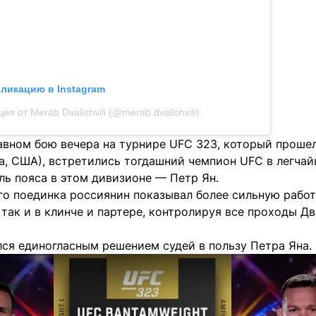
бликацию в Instagram
ия от Merab Dvalishvili (@merab.dvalishvili)
авном бою вечера на турнире UFC 323, который прошел 
да, США), встретились тогдашний чемпион UFC в легч
ль пояса в этом дивизионе — Петр Ян.
о поединка россиянин показывал более сильную работу
 так и в клинче и партере, контролируя все проходы Д
ся единогласным решением судей в пользу Петра Яна.