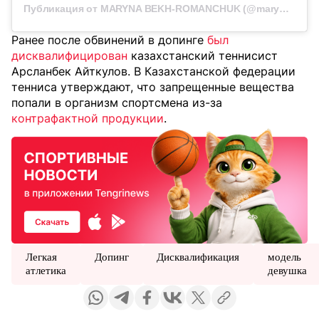
Публикация от MARYNA BEKH-ROMANCHUK (@marynabekh)
Ранее после обвинений в допинге
был
дисквалифицирован
казахстанский теннисист
Арсланбек Айткулов. В Казахстанской федерации
тенниса утверждают, что запрещенные вещества
попали в организм спортсмена из-за
контрафактной продукции
.
Легкая
Допинг
Дисквалификация
модель
атлетика
девушка