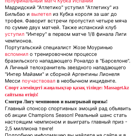
полуфинальный матч Кубка Испании
Мадридский "Атлетико" уступил "Атлетику" из
Бильбао и
вылетел
из Кубка короля за шаг до
трофея. Фаворит встречи пропустил четыре мяча
по сумме двух матчей. Также и
спанский клуб
уступил
"Интеру" в первом матче 1/8 финала Лиги
чемпионов.
Португальский специалист Жозе Моуринью
вспомнил
о тренировочном процессе
бразильского нападающего Роналдо в "Барселоне".
А Личный телохранитель звездного нападающего
"Интер Майами" и сборной Аргентины Лионеля
Месси
поучаствовал
в необычном инциденте.
Спорт әлеміндегі жаңалықтар қазақ тілінде: Massaget.kz
сайтына өтіңіз!
Смотри Лигу чемпионов и выигрывай призы!
Главный спонсор спортивных эмоций рад объявить
об акции Champions Season! Реальный шанс стать
настоящим чемпионом и выиграть главный приз -
2,5 миллиона тенге!
Подробную информацию вы найдете на сайте и в