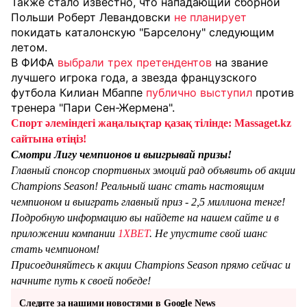
Также стало известно, что нападающий сборной
Польши Роберт Левандовски
не планирует
покидать каталонскую "Барселону" следующим
летом.
В ФИФА
выбрали трех претендентов
на звание
лучшего игрока года, а звезда французского
футбола Килиан Мбаппе
публично выступил
против
тренера "Пари Сен-Жермена".
Спорт әлеміндегі жаңалықтар қазақ тілінде: Massaget.kz
сайтына өтіңіз!
Смотри Лигу чемпионов и выигрывай призы!
Главный спонсор спортивных эмоций рад объявить об акции
Champions Season! Реальный шанс стать настоящим
чемпионом и выиграть главный приз - 2,5 миллиона тенге!
Подробную информацию вы найдете на нашем сайте и в
приложении компании
1XBET
. Не упустите свой шанс
стать чемпионом!
Присоединяйтесь к акции Champions Season прямо сейчас и
начните путь к своей победе!
Следите за нашими новостями в Google News