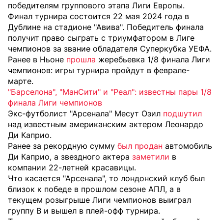
победителям группового этапа Лиги Европы.
Финал турнира состоится 22 мая 2024 года в
Дублине на стадионе "Авива". Победитель финала
получит право сыграть с триумфатором в Лиге
чемпионов за звание обладателя Суперкубка УЕФА.
Ранее в Ньоне
прошла
жеребьевка 1/8 финала Лиги
чемпионов: игры турнира пройдут в феврале-
марте.
"Барселона", "МанСити" и "Реал": известны пары 1/8
финала Лиги чемпионов
Экс-футболист "Арсенала" Месут Озил
подшутил
над известным американским актером Леонардо
Ди Каприо.
Ранее за рекордную сумму
был продан
автомобиль
Ди Каприо, а звездного актера
заметили
в
компании 22-летней красавицы.
Что касается "Арсенала", то лондонский клуб был
близок к победе в прошлом сезоне АПЛ, а в
текущем розыгрыше Лиги чемпионов выиграл
группу В и вышел в плей-офф турнира.