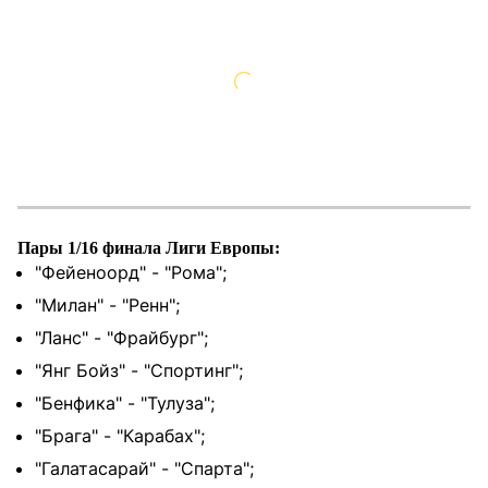
Пары 1/16 финала Лиги Европы:
"Фейеноорд" - "Рома";
"Милан" - "Ренн";
"Ланс" - "Фрайбург";
"Янг Бойз" - "Спортинг";
"Бенфика" - "Тулуза";
"Брага" - "Карабах";
"Галатасарай" - "Спарта";