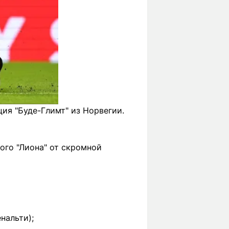
ия "Буде-Глимт" из Норвегии.
ого "Лиона" от скромной
енальти);