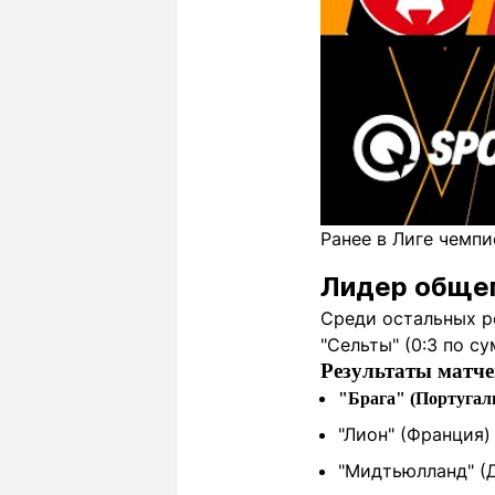
Ранее в Лиге чемпи
Лидер общег
Среди остальных ре
"Сельты" (0:3 по су
Результаты матче
"Брага" (Португал
"Лион" (Франция)
"Мидтьюлланд" (