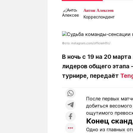
Статьи
Выгодно
В
Антон Алексеев
Погода
Полезно
Т
Корреспондент
Спецпроекты
Любопытно
Л
ч
Рейтинги
Гороскопы
Рецепты
Фото: instagram.com/officialnffc/
В ночь с 19 на 20 март
лидеров общего этапа 
О проекте
турнире, передаёт
Teng
Редакция
Ре
После первых матче
+7 (777) 001 44 99
добиться весомого
ощутимого превосх
Конец сканд
Одно из главных о