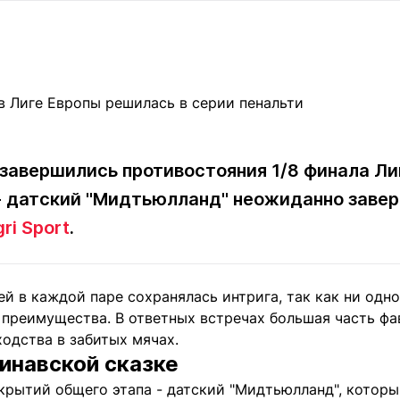
Статьи
округ спорта
Статьи
Полезное
ренды
Блоги
ига
Обзоры
емпионов
Спецпроек
а завершились противостояния 1/8 финала Ли
- датский "Мидтьюлланд" неожиданно завер
Контакты редакции
Вакансии
Реклама
Пресс-центр
ri Sport
.
клама
й в каждой паре сохранялась интрига, так как ни одно
+7 (700) 3 888 188
 преимущества. В ответных встречах большая часть фа
одства в забитых мячах.
инавской сказке
ткрытий общего этапа - датский "Мидтьюлланд", котор