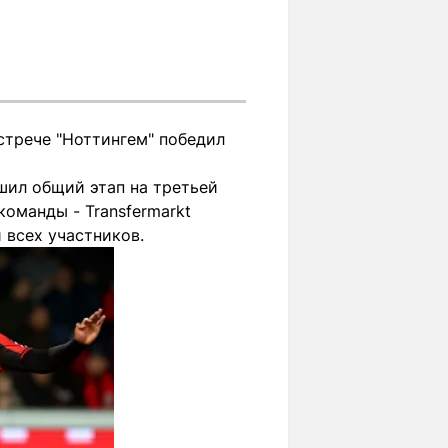
встрече "Ноттингем" победил
шил общий этап на третьей
команды - Transfermarkt
 всех участников.