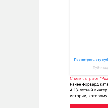
Посмотреть эту пу
Публикац
С кем сыграют "Реа
Ранее форвард кат
А 18-летний винге
истории, которому 