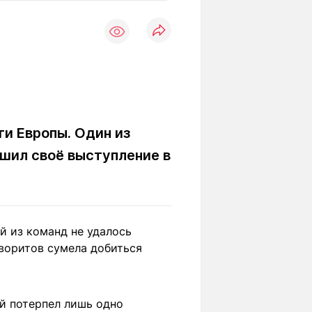
Вокруг света
Образование
Путевые
Учебные
заметки
заведения
Маршруты
ты
Заилийского
Алатау
ги Европы. Один из
шил своё выступление в
Светлая тема
Мы в социальных сетях
й из команд не удалось
воритов сумела добиться
ый потерпел лишь одно