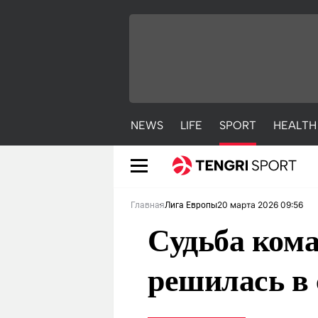
NEWS
LIFE
SPORT
HEALTH
20 марта 2026 09:56
Главная
Лига Европы
Судьба ком
решилась в 
NEWS
LIFE
S
Новости
Красиво
С