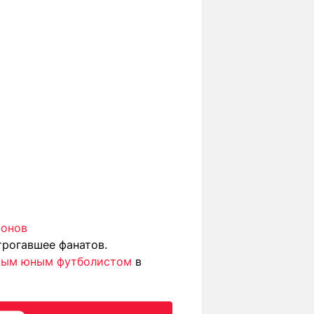
ионов
трогавшее фанатов.
мым юным футболистом
в