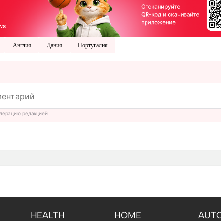
Англия
Дания
Португалия
дерацию редакцией
HEALTH
HOME
AUT