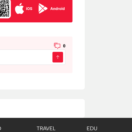
0
O
TRAVEL
EDU