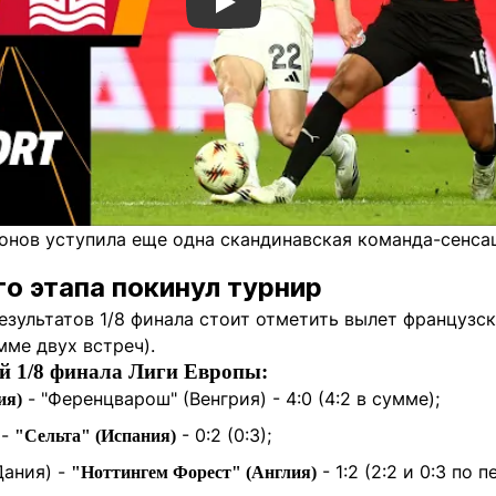
Смотреть видео YouTube
онов уступила еще одна скандинавская команда-сенсац
о этапа покинул турнир
зультатов 1/8 финала стоит отметить вылет французск
мме двух встреч).
й 1/8 финала Лиги Европы:
- "Ференцварош" (Венгрия) - 4:0 (4:2 в сумме);
ия)
 -
- 0:2 (0:3);
"Сельта" (Испания)
Дания) -
- 1:2 (2:2 и 0:3 по п
"Ноттингем Форест" (Англия)