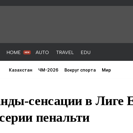
HOME
AUTO
TRAVEL
EDU
Казахстан
ЧМ-2026
Вокруг спорта
Мир
анды-сенсации в Лиге
серии пенальти
PORT
HEALTH
HOME
AUTO
Новости
порт
Новости
Новости