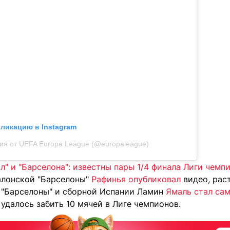
бликацию в Instagram
ия от UEFA Europa League (@europaleague)
л" и "Барселона": известны пары 1/4 финала Лиги чемп
алонской "Барселоны"
Рафинья опубликовал
видео, рас
р "Барселоны" и сборной Испании Ламин
Ямаль стал са
удалось забить 10 мячей в Лиге чемпионов.